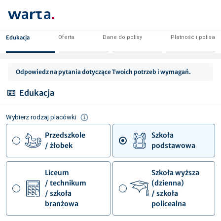
Edukacja
Oferta
Dane do polisy
Płatność i polisa
Odpowiedz na pytania dotyczące Twoich potrzeb i wymagań.
Edukacja
Wybierz rodzaj placówki
Przedszkole

Szkoła

/ żłobek
podstawowa
Liceum

Szkoła wyższa

/ technikum

(dzienna)

/ szkoła

/ szkoła

branżowa
policealna