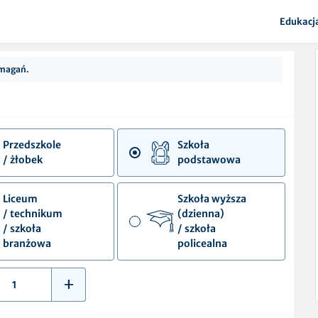
Edukacj
ymagań.
Przedszkole

Szkoła

/ żłobek
podstawowa
Liceum

Szkoła wyższa

/ technikum

(dzienna)

/ szkoła

/ szkoła

branżowa
policealna
+