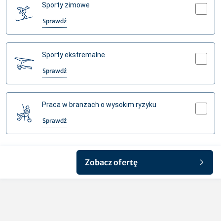
Sporty zimowe
Sprawdź
Dodając Sporty zimowe jesteś objęty ochroną podczas amatorskiego
uprawiania:
- narciarstwa zjazdowego lub biegowego,
Sporty ekstremalne
- snowboardingu
wyłącznie po oznakowanych trasach zjazdowych.
Sprawdź
Dodając rozszerzenie Sporty ekstremalne jesteś objęty ochroną
Amatorskie uprawianie pozostałych dyscyplin sportowych (innych niż
podczas amatorskiego uprawiania poniższych dyscyplin:
sporty zimowe i sporty ekstremalne) jest objęte ochroną.
w górach:
Praca w branżach o wysokim ryzyku
- narciarstwo i snowboarding poza oznakowanymi trasami,
W przypadku rozszerzenia polisy o sporty zimowe, ubezpieczenie
- skitouring,
Sprawdź
obejmuje również dodatkowy pakiet korzyści (w ramach poniżej
- freeskiing,
wskazanych ryzyk, bez dodatkowej składki za pakiet korzyści):
Dodając rozszerzenie Praca w branżach o wysokim ryzyku jesteś objęty
- kolarstwo górskie,
- Zwrot kosztów wypożyczenia sprzętu narciarskiego/snowboardowego
ochroną podczas pracy w poniższych branżach:
- speleologia, wspinaczka górska przy użyciu specjalistycznego sprzętu
oraz zwrot kosztów karnetu (w ramach ochrony bagażu)
- wydobywcza,
lub bez asekuracji (bouldering),
- Odpowiedzialność cywilną za szkody w wypożyczonym sprzęcie
- metalowa,
Zobacz ofertę
- wspinaczka lodowa,
narciarskim lub snowboardowym (w ramach OC).
- maszynowa,
- wspinaczka wysokogórska lub trekking powyżej 3 500 m n.p.m. (z
- budownicza,
wyłączeniem wszelkich wypraw w Himalaje lub Karakorum),
- stoczniowa,
- abseiling (zjazd na linie);
- chemiczna,
- zbrojeniowa,
wodne:
- paliwowa,
- rafting,