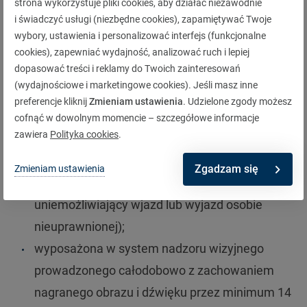
strona wykorzystuje pliki cookies, aby działać niezawodnie
budowy farmy, kiedy elementy instalacji nie są
i świadczyć usługi (niezbędne cookies), zapamiętywać Twoje
wybory, ustawienia i personalizować interfejs (funkcjonalne
jeszcze zamontowane tylko składowane na
cookies), zapewniać wydajność, analizować ruch i lepiej
miejscu inwestycji.
dopasować treści i reklamy do Twoich zainteresowań
(wydajnościowe i marketingowe cookies). Jeśli masz inne
W fazie eksploatacyjnej natomiast Warta
preferencje kliknij
Zmieniam ustawienia
. Udzielone zgody możesz
rekomenduje i sprawdza, czy farma jest:
cofnąć w dowolnym momencie – szczegółowe informacje
zawiera
Polityka cookies
.
w pełni oświetlona po zmierzchu i ogrodzona
trwałym ogrodzeniem o wysokości minimum 2
Zgadzam się
Zmieniam ustawienia
m (z bramą zabezpieczoną w sposób
uniemożliwiający wjazd lub wyjazd osobie
nieuprawnionej);
wyposażona w system nadzoru wizyjnego
prowadzonego całodobowo z zachowaniem
nagranego obrazu i dźwięku przez minimum 14