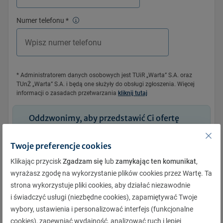
Numer telefonu
*
* Administratorem danych osobowych jest TUiR „Warta” S.A. oraz
TUnŻ „Warta” S.A. i będą one służyły do obsługi zgłoszenia. Więcej
informacji o zasadach przetwarzania
kliknij tutaj
Oddzwonimy, aby przedstawić Ci ofertę
Twoje preferencje cookies
Zamów rozmowę
Klikając przycisk
Zgadzam się
lub
zamykając ten komunikat
,
wyrażasz zgodę na wykorzystanie plików cookies przez Wartę. Ta
Znajdź Agenta
strona wykorzystuje pliki cookies, aby działać niezawodnie
i świadczyć usługi (niezbędne cookies), zapamiętywać Twoje
Używamy reCAPTCHA, by chronić Twoje dane
wybory, ustawienia i personalizować interfejs (funkcjonalne
Prywatność
|
Warunki
cookies), zapewniać wydajność, analizować ruch i lepiej