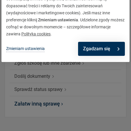
dopasować treści i reklamy do Twoich zainteresowań
(wydajnościowe i marketingowe cookies). Jeśli masz inne
preferencje kliknij
Zmieniam ustawienia
. Udzielone zgody możesz
Załatw sprawę zdalnie
cofnąć w dowolnym momencie – szczegółowe informacje
zawiera
Polityka cookies
.
Wezwij pomoc
(Assistance)
Zgadzam się
Zmieniam ustawienia
Zgłoś szkodę lub inne zdarzenie
Doślij dokumenty
Sprawdź status sprawy
Załatw inną sprawę