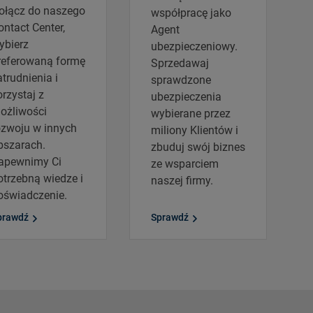
ołącz do naszego
współpracę jako
ontact Center,
Agent
ybierz
ubezpieczeniowy.
referowaną formę
Sprzedawaj
atrudnienia i
sprawdzone
orzystaj z
ubezpieczenia
ożliwości
wybierane przez
ozwoju w innych
miliony Klientów i
bszarach.
zbuduj swój biznes
apewnimy Ci
ze wsparciem
otrzebną wiedze i
naszej firmy.
oświadczenie.
prawdź
Sprawdź