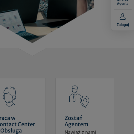
Agenta
Zaloguj
raca w
Zostań
ontact Center
Agentem
 Obsługa
Nawiąż z nami