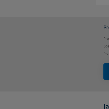
Pr
Pro
Doś
Prz
Ja