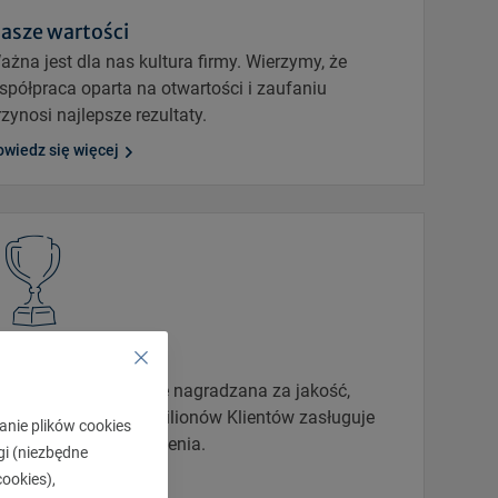
asze wartości
ażna jest dla nas kultura firmy. Wierzymy, że
spółpraca oparta na otwartości i zaufaniu
rzynosi najlepsze rezultaty.
wiedz się więcej
yróżnienia
arta była wielokrotnie nagradzana za jakość,
aufanie i renomę. 7 milionów Klientów zasługuje
anie plików cookies
a najlepsze ubezpieczenia.
gi (niezbędne
ookies),
wiedz się więcej