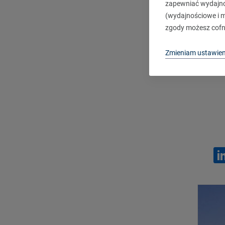
zapewniać wydajnoś
(wydajnościowe i ma
zgody możesz cofn
D
Zmieniam ustawien