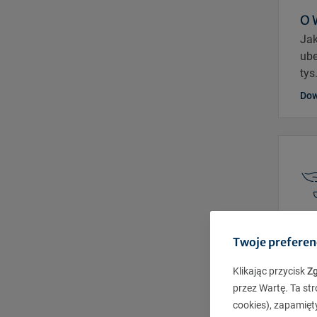
O 
Jak
ube
tys
Dow
Hi
Twoje preferen
War
tyl
Klikając przycisk
Z
ube
przez Wartę. Ta str
cookies), zapamięt
Dow