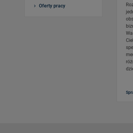
Roz
Oferty pracy
jed
ob
bi
War
Cie
spe
me
róż
dzi
Spr