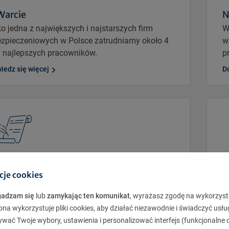
Warcie
N
o jedna z największych i najstarszych firm
W
zpieczeniowych w Polsce zatrudniamy około 4
w
. najlepszych pracowników.
p
iedz się więcej
Do
storia
W
cje cookies
ta to już ponad 100 lat inspirującej historii. Od
W
u lat nieustannie patrzymy w przyszłość i
z
gadzam się
lub
zamykając ten komunikat
, wyrażasz zgodę na wykorzyst
zpieczamy naszych Klientów.
n
ona wykorzystuje pliki cookies, aby działać niezawodnie i świadczyć usłu
ywać Twoje wybory, ustawienia i personalizować interfejs (funkcjonalne c
iedz się więcej
Do