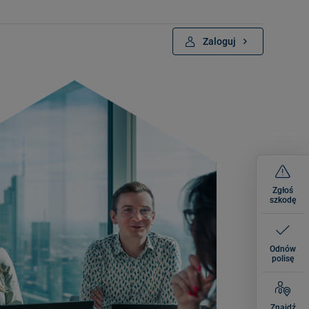
Zaloguj
Zgłoś
szkodę
Odnów
polisę
Znajdź