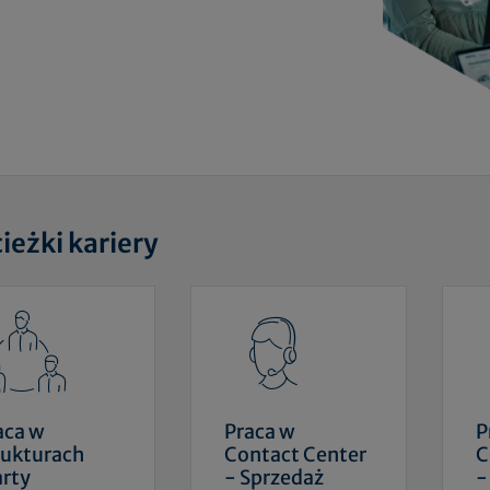
ieżki kariery
aca w
Praca w
P
rukturach
Contact Center
C
rty
- Sprzedaż
-