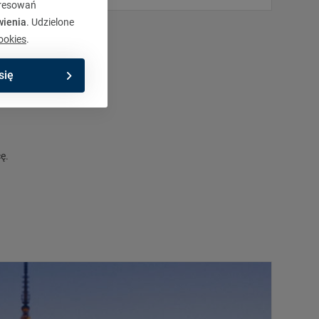
eresowań
wienia
. Udzielone
ookies
.
się
ę.