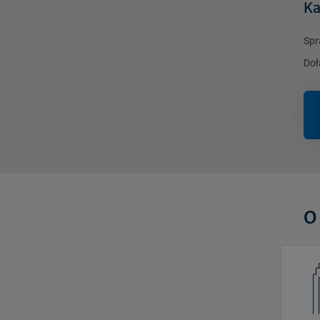
Ka
Spr
Doł
O