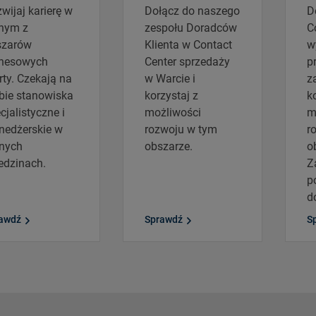
wijaj karierę w
Dołącz do naszego
D
nym z
zespołu Doradców
C
szarów
Klienta w Contact
w
znesowych
Center sprzedaży
p
ty. Czekają na
w Warcie i
z
bie stanowiska
korzystaj z
k
cjalistyczne i
możliwości
m
nedżerskie w
rozwoju w tym
r
nych
obszarze.
o
edzinach.
Z
p
d
awdź
Sprawdź
S