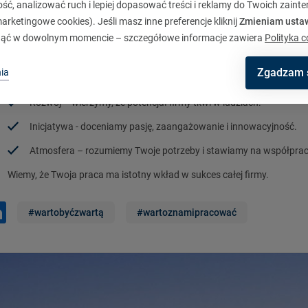
ć, analizować ruch i lepiej dopasować treści i reklamy do Twoich zaint
rketingowe cookies). Jeśli masz inne preferencje kliknij
Zmieniam usta
ąć w dowolnym momencie – szczegółowe informacje zawiera
Polityka c
laczego warto z nami pracować?
Zgadzam 
ia
Rozwój – wierzymy, że potencjał firmy tkwi w ludziach.
Inicjatywa - doceniamy pasję, zaangażowanie i innowacyjność.
Atmosfera – rozumiemy Twoje potrzeby i stawiamy na współprac
Wiemy, że Twoja praca ma istotny wkład w sukces całej firmy.
#wartobyćzwartą
#wartoznamipracować