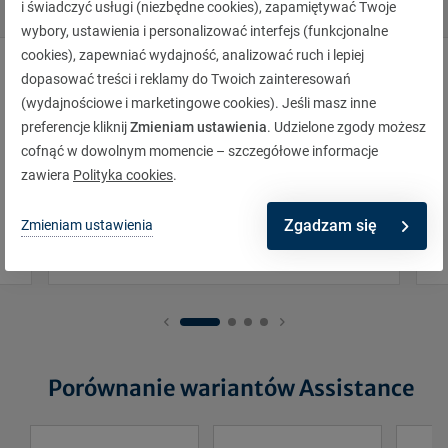
Może zainteresuje Cię również
i świadczyć usługi (niezbędne cookies), zapamiętywać Twoje
wybory, ustawienia i personalizować interfejs (funkcjonalne
cookies), zapewniać wydajność, analizować ruch i lepiej
dopasować treści i reklamy do Twoich zainteresowań
(wydajnościowe i marketingowe cookies). Jeśli masz inne
preferencje kliknij
Zmieniam ustawienia
. Udzielone zgody możesz
cofnąć w dowolnym momencie – szczegółowe informacje
zawiera
Polityka cookies
.
Ubezpieczenie AC
W razie uszkodzeń, zniszczeń, kradzieży.
Zgadzam się
Zmieniam ustawienia
Porównanie wariantów Assistance