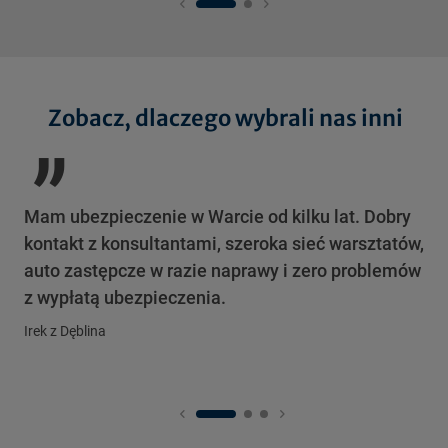
„
Zobacz, dlaczego wybrali nas inni
Mam ubezpieczenie w Warcie od kilku lat. Dobry
Po
kontakt z konsultantami, szeroka sieć warsztatów,
sa
auto zastępcze w razie naprawy i zero problemów
ca
z wypłatą ubezpieczenia.
prz
Irek z Dęblina
Kar