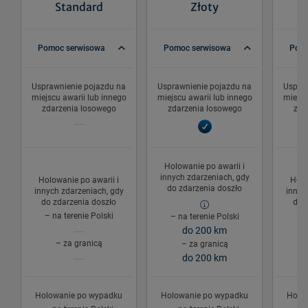
Standard
Złoty
Pomoc serwisowa
Pomoc serwisowa
Pomo
Usprawnienie pojazdu na
Usprawnienie pojazdu na
Uspraw
miejscu awarii lub innego
miejscu awarii lub innego
miejsc
zdarzenia losowego
zdarzenia losowego
zda
Holowanie po awarii i
innych zdarzeniach, gdy
Holowanie po awarii i
Holo
do zdarzenia doszło
innych zdarzeniach, gdy
innyc
do zdarzenia doszło
do 
– na terenie Polski
– n
– na terenie Polski
b
do 200 km
– za granicą
– za granicą
do 200 km
Holowanie po wypadku
Holowanie po wypadku
Holo