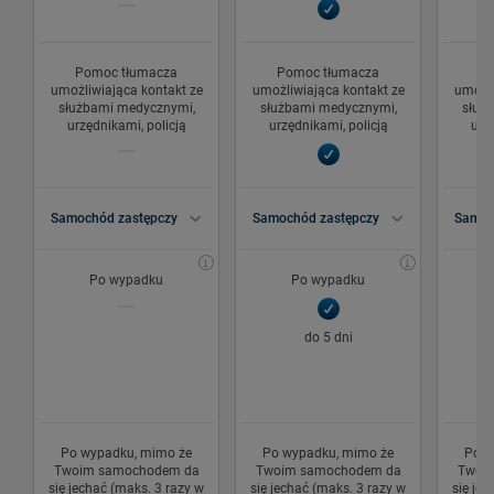
Pomoc tłumacza
Pomoc tłumacza
Po
umożliwiająca kontakt ze
umożliwiająca kontakt ze
umożli
służbami medycznymi,
służbami medycznymi,
służ
urzędnikami, policją
urzędnikami, policją
urz
Samochód zastępczy
Samochód zastępczy
Samoc
Po wypadku
Po wypadku
do 5 dni
Po wypadku, mimo że
Po wypadku, mimo że
Po w
Twoim samochodem da
Twoim samochodem da
Twoi
się jechać (maks. 3 razy w
się jechać (maks. 3 razy w
się jec