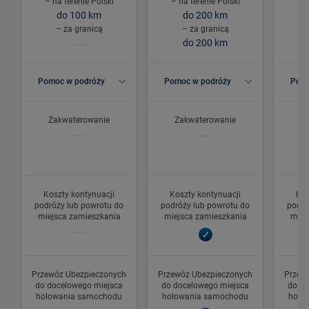
– na terenie Polski
– na terenie Polski
– n
do 100 km
do 200 km
b
– za granicą
– za granicą
do 200 km
Pomoc w podróży
Pomoc w podróży
Pomo
Zakwaterowanie
Zakwaterowanie
Z
Koszty kontynuacji
Koszty kontynuacji
Kos
podróży lub powrotu do
podróży lub powrotu do
podró
miejsca zamieszkania
miejsca zamieszkania
miej
Przewóz Ubezpieczonych
Przewóz Ubezpieczonych
Przew
do docelowego miejsca
do docelowego miejsca
do do
holowania samochodu
holowania samochodu
holo