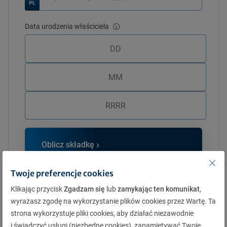
Data urodzenia właściciela
Twoja data urodzenia
Oblicz składkę
Twoje preferencje cookies
Znajdź Agenta
Klikając przycisk
Zgadzam się
lub
zamykając ten komunikat
,
wyrażasz zgodę na wykorzystanie plików cookies przez Wartę. Ta
strona wykorzystuje pliki cookies, aby działać niezawodnie
Używamy reCAPTCHA, by chronić Twoje dane
Prywatność
|
Warunki
i świadczyć usługi (niezbędne cookies), zapamiętywać Twoje