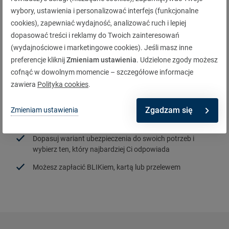
wybory, ustawienia i personalizować interfejs (funkcjonalne
cookies), zapewniać wydajność, analizować ruch i lepiej
dopasować treści i reklamy do Twoich zainteresowań
Pamiętaj o przedłużeniu
(wydajnościowe i marketingowe cookies). Jeśli masz inne
obowiązkowego ubezpieczenia OC
preferencje kliknij
Zmieniam ustawienia
. Udzielone zgody możesz
na kolejny okres
cofnąć w dowolnym momencie – szczegółowe informacje
zawiera
Polityka cookies
.
Zgadzam się
Zmieniam ustawienia
Aby poznać szczegóły, podaj numer rejestracyjny i datę
urodzenia właściciela pojazdu
Dopasuj wariant ubezpieczenia do swoich potrzeb i
wybierz ten, który najbardziej Ci odpowiada
Możesz zapłacić BLIKiem, kartą lub przelewem