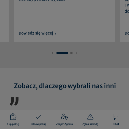
Tw
do
Dowiedz się więcej
Do
„
Zobacz, dlaczego wybrali nas inni
Podczas urlopu mojej mamie przydarzył się
Ki
półpasiec. Zadzwoniliśmy do Warty, omówiliśmy
pr
Kup polisę
Odnów polisę
Znajdź Agenta
Zgłoś szkodę
Chat