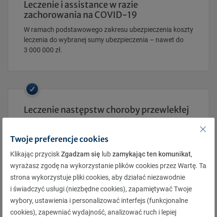
Leczenie i assistance w razie
zachorowania na COVID-19
W ramach podstawowego zakresu ubezpieczenia koszty
leczenia do wybranej sumy ubezpieczenia – nawet do
3 000 000 zł.
Leczenie następstw choroby przewlekłej
Kiedy podczas podróży nasilą się objawy choroby
przewlekłej, na którą się leczysz, ubezpieczenie już w
Twoje preferencje cookies
zakresie podstawowym pokryje koszty leczenia.
Klikając przycisk
Zgadzam się
lub
zamykając ten komunikat
,
wyrażasz zgodę na wykorzystanie plików cookies przez Wartę. Ta
strona wykorzystuje pliki cookies, aby działać niezawodnie
i świadczyć usługi (niezbędne cookies), zapamiętywać Twoje
wybory, ustawienia i personalizować interfejs (funkcjonalne
Złamania, zwichnięcia, kontuzje za
cookies), zapewniać wydajność, analizować ruch i lepiej
granicą