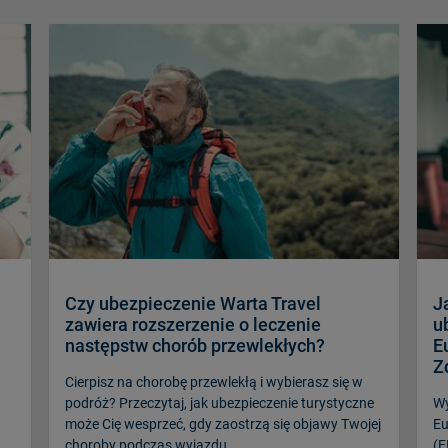
Czy ubezpieczenie Warta Travel
J
zawiera rozszerzenie o leczenie
u
następstw chorób przewlekłych?
E
Z
Cierpisz na chorobę przewlekłą i wybierasz się w
podróż? Przeczytaj, jak ubezpieczenie turystyczne
Wy
może Cię wesprzeć, gdy zaostrzą się objawy Twojej
Eu
choroby podczas wyjazdu.
(E