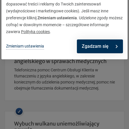
dopasować treści i reklamy do Twoich zainteresowań
Gdy w wyniku wypadku doznasz urazu, np. złamiesz lub
(wydajnościowe i marketingowe cookies). Jeśli masz inne
zwichniesz rękę lub nogę, skręcisz kostkę, złamiesz nos,
preferencje kliknij
Zmieniam ustawienia
. Udzielone zgody możesz
uszkodzisz kręgosłup, otrzymasz pomoc.
cofnąć w dowolnym momencie – szczegółowe informacje
zawiera
Polityka cookies
.
Zgadzam się
Zmieniam ustawienia
Pomoc w tłumaczeniu z języka
angielskiego w sprawach medycznych
Telefoniczna pomoc Centrum Obsługi Klienta w
tłumaczeniu z języka angielskiego, w zakresie
koniecznym do udzielenia pomocy medycznej; pomoc nie
obejmuje tłumaczenia dokumentacji medycznej.
Wybuch wulkanu uniemożliwiający