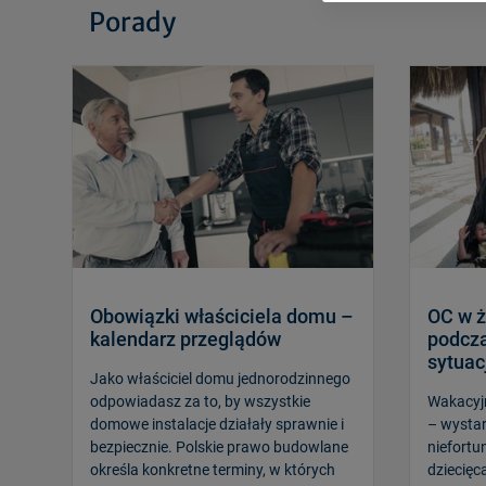
Porady
Obowiązki właściciela domu –
OC w ż
kalendarz przeglądów
podcza
sytuac
Jako właściciel domu jednorodzinnego
odpowiadasz za to, by wszystkie
Wakacyj
domowe instalacje działały sprawnie i
– wystar
bezpiecznie. Polskie prawo budowlane
niefort
określa konkretne terminy, w których
dziecięc