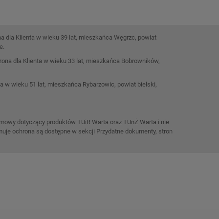
a dla Klienta w wieku 39 lat, mieszkańca Węgrzc, powiat
e.
zona dla Klienta w wieku 33 lat, mieszkańca Bobrowników,
 w wieku 51 lat, mieszkańca Rybarzowic, powiat bielski,
klamowy dotyczący produktów TUiR Warta oraz TUnŻ Warta i nie
ejmuje ochrona są dostępne w sekcji Przydatne dokumenty, stron