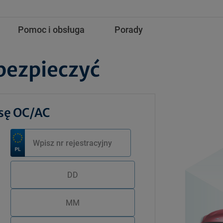
Pomoc i obsługa
Porady
bezpieczyć
isę OC/AC
Twoja data urodzenia