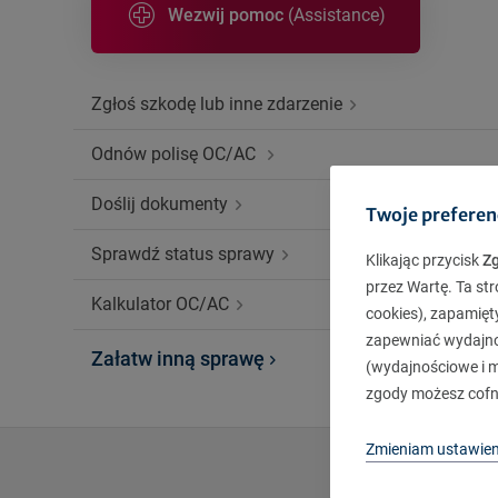
Wezwij pomoc
(Assistance)
Zgłoś szkodę lub inne zdarzenie
Odnów polisę OC/AC
Doślij dokumenty
Twoje preferen
Sprawdź status sprawy
Klikając przycisk
Z
przez Wartę. Ta str
Kalkulator OC/AC
cookies), zapamięt
zapewniać wydajnoś
Załatw inną sprawę
(wydajnościowe i ma
zgody możesz cofn
Zmieniam ustawien