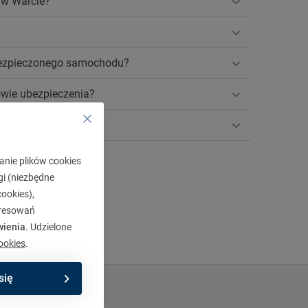
 w Warcie?
bezpieczonego samochodu?
wie ubezpieczenia?
AC w Warcie?
anie plików cookies
gi (niezbędne
ookies),
eresowań
wienia
. Udzielone
ookies
.
się