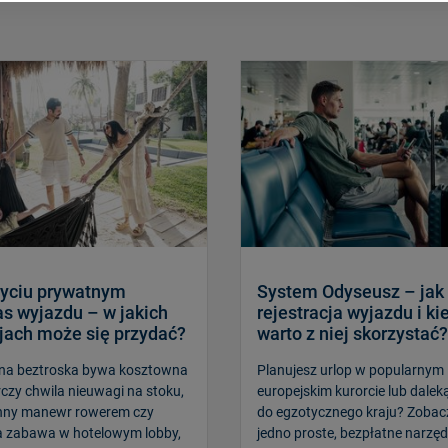
yciu prywatnym
System Odyseusz – jak 
s wyjazdu – w jakich
rejestracja wyjazdu i ki
jach może się przydać?
warto z niej skorzystać?
na beztroska bywa kosztowna
Planujesz urlop w popularnym
czy chwila nieuwagi na stoku,
europejskim kurorcie lub dalek
unny manewr rowerem czy
do egzotycznego kraju? Zobacz
a zabawa w hotelowym lobby,
jedno proste, bezpłatne narzęd