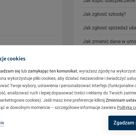
Jak kupić ubezpieczenie
Jak zgłosić szkodę?
Jak zgłosić sprzedaż u
Jak zmienić dane w umo
Jak odnowić polisę OC/
cje cookies
Mam inne pytanie
gadzam się
lub
zamykając ten komunikat
, wyrażasz zgodę na wykorzyst
ona wykorzystuje pliki cookies, aby działać niezawodnie i świadczyć usłu
ywać Twoje wybory, ustawienia i personalizować interfejs (funkcjonalne c
ć, analizować ruch i lepiej dopasować treści i reklamy do Twoich zaint
rketingowe cookies). Jeśli masz inne preferencje kliknij
Zmieniam usta
ąć w dowolnym momencie – szczegółowe informacje zawiera
Polityka c
Zgadzam 
ia