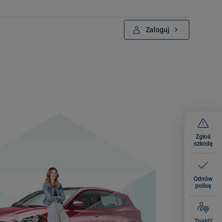
Zaloguj
Zgłoś
szkodę
Odnów
polisę
Znajdź