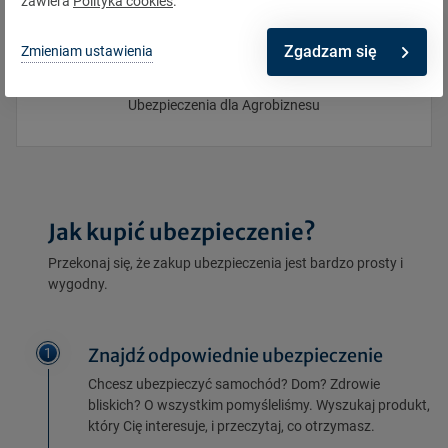
zawiera
Polityka cookies
.
Zgadzam się
Zmieniam ustawienia
Ubezpieczenia rolne
Ubezpieczenia dla Agrobiznesu
Jak kupić ubezpieczenie?
Przekonaj się, że zakup ubezpieczenia jest bardzo prosty i
wygodny.
Znajdź odpowiednie ubezpieczenie
1
Chcesz ubezpieczyć samochód? Dom? Zdrowie
bliskich? O wszystkim pomyśleliśmy. Wyszukaj produkt,
który Cię interesuje, i przeczytaj, co otrzymasz.