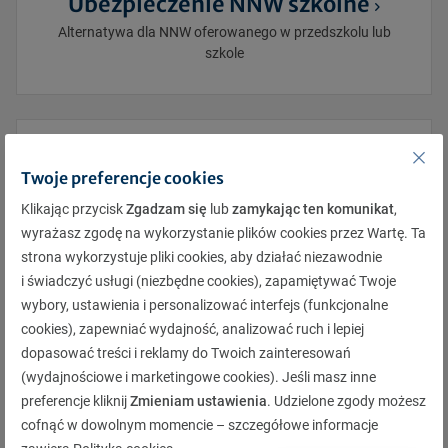
Ubezpieczenie NNW szkolne
Alternatywa dla NNW oferowanego w przedszkolu lub
szkole
Twoje preferencje cookies
Klikając przycisk
Zgadzam się
lub
zamykając ten komunikat
,
wyrażasz zgodę na wykorzystanie plików cookies przez Wartę. Ta
strona wykorzystuje pliki cookies, aby działać niezawodnie
OC operatora drona
i świadczyć usługi (niezbędne cookies), zapamiętywać Twoje
Obowiązkowe ubezpieczenie OC operatora drona
wybory, ustawienia i personalizować interfejs (funkcjonalne
cookies), zapewniać wydajność, analizować ruch i lepiej
dopasować treści i reklamy do Twoich zainteresowań
(wydajnościowe i marketingowe cookies). Jeśli masz inne
preferencje kliknij
Zmieniam ustawienia
. Udzielone zgody możesz
cofnąć w dowolnym momencie – szczegółowe informacje