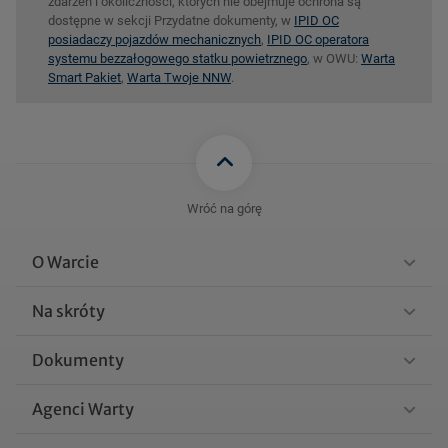
zdarzeń i okoliczności, których nie obejmuje ochrona są
dostępne w sekcji Przydatne dokumenty, w
IPID OC
posiadaczy pojazdów mechanicznych
,
IPID OC operatora
systemu bezzałogowego statku powietrznego
, w OWU:
Warta
Smart Pakiet
,
Warta Twoje NNW
.
Wróć na górę
O Warcie
Na skróty
Dokumenty
Agenci Warty