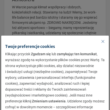
W Warcie panuje klimat współpracy i dobrych,
koleżeńskich relacji. Stawiamy na ludzi! Wiemy, że work-
life balance jest bardzo istotny i staramy się go wspierać
firmowymi akcjami np. ZDROWO NAKRĘCENI. Jesteśmy
też aktywni sportowo – biegamy, mamy reprezentację
piłkarską i siatkarską, udzielamy się społecznie i chętnie
uczestniczymy w wolontariacie pracowniczym.
Twoje preferencje cookies
Klikając przycisk
Zgadzam się
lub
zamykając ten komunikat
,
wyrażasz zgodę na wykorzystanie plików cookies przez Wartę. Ta
strona wykorzystuje pliki cookies, aby działać niezawodnie
Jak przebiega proces rekrutacji?
i świadczyć usługi (niezbędne cookies), zapamiętywać Twoje
wybory, ustawienia i personalizować interfejs (funkcjonalne
cookies), zapewniać wydajność, analizować ruch i lepiej
Twoja aplikacja
dopasować treści i reklamy do Twoich zainteresowań
Dbamy o standardy procesu rekrutacji i bezpieczeństwo
(wydajnościowe i marketingowe cookies). Jeśli masz inne
danych osobowych naszych Kandydatów. Dlatego, jeśli
preferencje kliknij
Zmieniam ustawienia
. Udzielone zgody możesz
chcesz wziąć udział w rekrutacji, zaaplikuj poprzez
cofnąć w dowolnym momencie – szczegółowe informacje