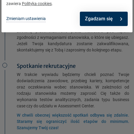
ogłoszenie na naszej zakładce Kariera lub na pracuj.pl.
zawiera
Polityka cookies
.
Selekcja kandydatów
Zgadzam się
Zmieniam ustawienia
Informacje zawarte w Twoim CV i formularzu aplikacyjnym
zostaną przeanalizowane przez Rekrutera pod kątem
zgodności z wymaganiami stanowiska, o które się ubiegasz.
Jeżeli Twoja kandydatura zostanie zakwalifikowana,
skontaktujemy się z Tobą i zaprosimy do kolejnego etapu.
Spotkanie rekrutacyjne
W trakcie wywiadu będziemy chcieli poznać Twoje
doświadczenia zawodowe, przebieg kariery, kompetencje
oraz oczekiwania wobec stanowiska. W zależności od
rodzaju stanowiska możemy zaprosić Cię także do
wykonania testów analitycznych, zadania typu business
case czy do udziału w Assessment Center.
W chwili obecnej większość spotkań odbywa się zdalnie.
Staramy się ograniczyć ilość etapów do minimum.
Szanujemy Twój czas!