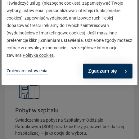
i świadczyć usługi (niezbędne cookies), zapamiętywać Twoje
wybory, ustawienia i personalizować interfejs (funkcjonalne
cookies), zapewniać wydajność, analizować ruch i lepiej
dopasować treści i reklamy do Twoich zainteresowań
Poważne zachorowania
(wydajnościowe i marketingowe cookies). Jeśli masz inne
Aż do 75 jednostek poważnych zachorowań objętych
preferencje kliknij
Zmieniam ustawienia
. Udzielone zgody możesz
ochroną.
cofnąć w dowolnym momencie – szczegółowe informacje
zawiera
Polityka cookies
.
Zgadzam się
Zmieniam ustawienia
Pobyt w szpitalu
Świadczenia za pobyt na Szpitalnym Oddziale
Ratunkowym (SOR) oraz Izbie Przyjęć, nawet bez dalszej
hospitalizacji – jako opcja do wyboru.