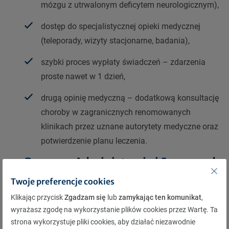
mózgu z utrwalonym deficytem neurologicznym),
dostęp do specjalistycznej opieki medycznej
(teleporady, wizyty stacjonarne, badania),
szybki proces wypłaty świadczeń – zdarzenia
proste nawet w 1 dzień,
drugą opinię medyczną – dodatkową konsultację
choroby w zagranicznych renomowanych
klinikach przez uznane autorytety medyczne oraz
potwierdzenie planu leczenia.
Program Administracja i Samorząd
to wsparcie w różnych sytuacjach
Twoje preferencje cookies
życiowych
Klikając przycisk
Zgadzam się
lub
zamykając ten komunikat
,
wyrażasz zgodę na wykorzystanie plików cookies przez Wartę. Ta
strona wykorzystuje pliki cookies, aby działać niezawodnie