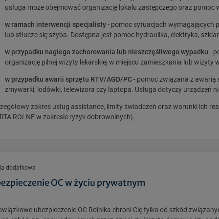
usługa może obejmować organizację lokalu zastępczego oraz pomoc w
w ramach interwencji specjalisty
- pomoc sytuacjach wymagających pil
lub stłucze się szyba. Dostępna jest pomoc hydraulika, elektryka, szkl
w przypadku nagłego zachorowania lub nieszczęśliwego wypadku
- p
organizację pilnej wizyty lekarskiej w miejscu zamieszkania lub wizyty
w przypadku awarii sprzętu RTV/AGD/PC
- pomoc związana z awarią s
zmywarki, lodówki, telewizora czy laptopa. Usługa dotyczy urządzeń nie
zegółowy zakres usług assistance, limity świadczeń oraz warunki ich real
TA ROLNE w zakresie ryzyk dobrowolnych)
.
ja dodatkowa
ezpieczenie OC w życiu prywatnym
wiązkowe ubezpieczenie OC Rolnika chroni Cię tylko od szkód związan