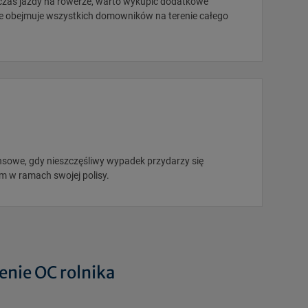
czas jazdy na rowerze, warto wykupić dodatkowe
ie obejmuje wszystkich domowników na terenie całego
nsowe, gdy nieszczęśliwy wypadek przydarzy się
m w ramach swojej polisy.
enie OC rolnika