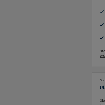
Szc
WAR
Opc
Ub
Obo