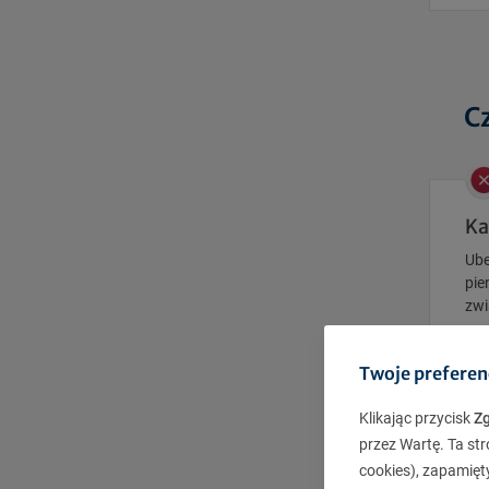
C
Ka
Ube
pie
zwi
Twoje preferen
Klikając przycisk
Z
przez Wartę. Ta str
M
cookies), zapamięt