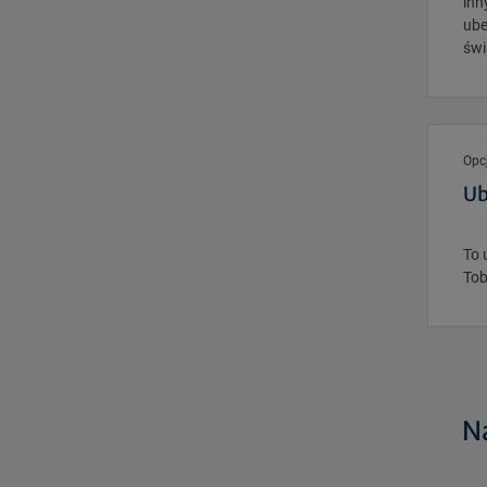
inn
ube
świ
Opc
Ub
To 
Tob
N