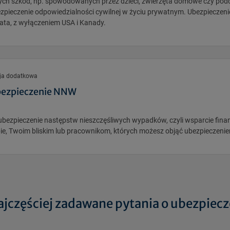
ych szkód, np. spowodowanych przez dzieci, zwierzęta domowe czy pod
zpieczenie odpowiedzialności cywilnej w życiu prywatnym. Ubezpieczen
ata, z wyłączeniem USA i Kanady.
ja dodatkowa
ezpieczenie NNW
ubezpieczenie następstw nieszczęśliwych wypadków, czyli wsparcie fina
ie, Twoim bliskim lub pracownikom, których możesz objąć ubezpieczenie
ajczęściej zadawane pytania o ubezpiecz