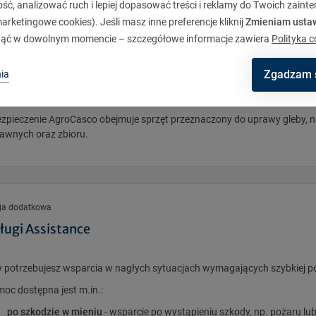
ytaj Agenta o dodatkowe opcje dla Twojego gospodarstwa.
ć, analizować ruch i lepiej dopasować treści i reklamy do Twoich zaint
rketingowe cookies). Jeśli masz inne preferencje kliknij
Zmieniam usta
ąć w dowolnym momencie – szczegółowe informacje zawiera
Polityka c
ja dodatkowa
Zgadzam 
ia
szyny rolnicze
zpieczenie AgroCasco obejmuje sprzęt przeznaczony do uprawy gleby, naw
awnych oraz zbioru.
ja dodatkowa
ługi Assistance
 potrzebujesz wsparcia w nagłych sytuacjach wymagających szybkiej 
oc dostępna jest m.in.:
po szkodzie w mieniu
- wsparcie po wystąpieniu szkody, np. pożaru lub