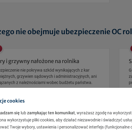
zego nie obejmuje ubezpieczenie OC rol
ry i grzywny nałożone na rolnika
S
zpieczenie nie pokrywa szkód wynikających z kar
G
niężnych, grzywien sądowych i administracyjnych, ani
z
ązanych z należnościami wobec budżetu państwa.
p
cje cookies
gadzam się
lub
zamykając ten komunikat
, wyrażasz zgodę na wykorzyst
ona wykorzystuje pliki cookies, aby działać niezawodnie i świadczyć usłu
oże zainteresuje Cię również
ywać Twoje wybory, ustawienia i personalizować interfejs (funkcjonalne c