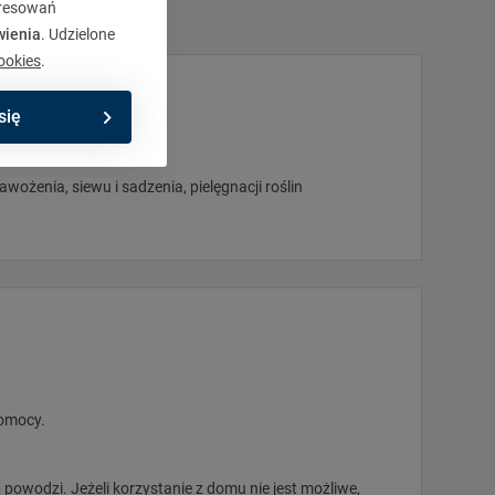
eresowań
wienia
. Udzielone
ookies
.
się
ożenia, siewu i sadzenia, pielęgnacji roślin
pomocy.
 powodzi. Jeżeli korzystanie z domu nie jest możliwe,