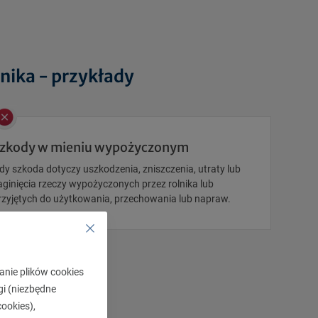
nika - przykłady
zkody w mieniu wypożyczonym
dy szkoda dotyczy uszkodzenia, zniszczenia, utraty lub
aginięcia rzeczy wypożyczonych przez rolnika lub
rzyjętych do użytkowania, przechowania lub napraw.
anie plików cookies
gi (niezbędne
ookies),