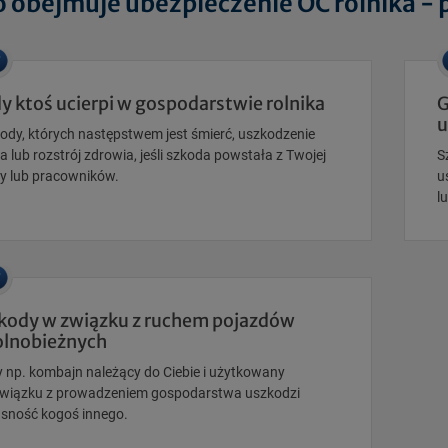
o obejmuje ubezpieczenie OC rolnika - 
y ktoś ucierpi w gospodarstwie rolnika
G
u
ody, których następstwem jest śmierć, uszkodzenie
ła lub rozstrój zdrowia, jeśli szkoda powstała z Twojej
S
y lub pracowników.
u
l
kody w związku z ruchem pojazdów
lnobieżnych
 np. kombajn należący do Ciebie i użytkowany
wiązku z prowadzeniem gospodarstwa uszkodzi
sność kogoś innego.