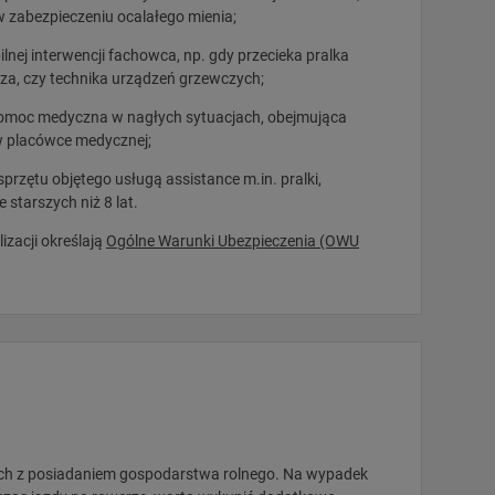
 zabezpieczeniu ocalałego mienia;
nej interwencji fachowca, np. gdy przecieka pralka
arza, czy technika urządzeń grzewczych;
omoc medyczna w nagłych sytuacjach, obejmująca
 w placówce medycznej;
przętu objętego usługą assistance m.in. pralki,
 starszych niż 8 lat.
izacji określają
Ogólne Warunki Ubezpieczenia (OWU
ych z posiadaniem gospodarstwa rolnego. Na wypadek