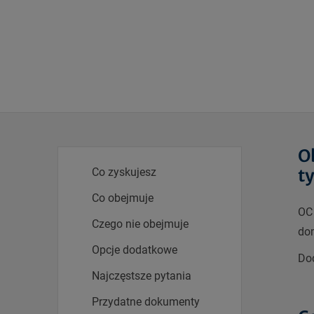
O
t
Co zyskujesz
Co obejmuje
OC 
Czego nie obejmuje
dom
Opcje dodatkowe
Do
Najczęstsze pytania
Przydatne dokumenty