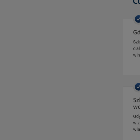
C
Gd
Szk
cia
win
Sz
wo
Gdy
w z
wła