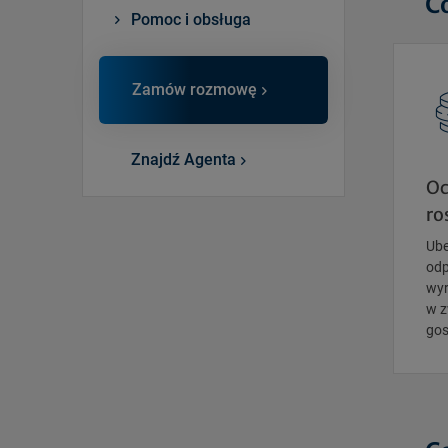
C
Pomoc i obsługa
Zamów rozmowę
Znajdź Agenta
Oc
ro
Ube
odp
wyr
w z
gos