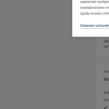
Zap
zapewniać wydajnoś
(wydajnościowe i ma
zgody możesz cofn
Opc
Zmieniam ustawien
Ma
Ube
upr
Opc
Us
Gdy
Pom