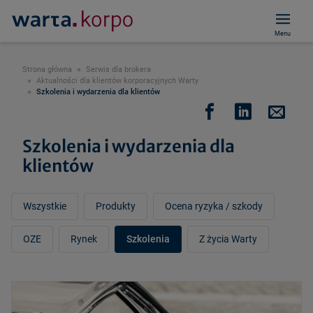
Menu
Strona główna
Serwis dla brokera
Aktualności dla klientów korporacyjnych Warty
Szkolenia i wydarzenia dla klientów
Szkolenia i wydarzenia dla
klientów
Wszystkie
Produkty
Ocena ryzyka / szkody
OZE
Rynek
Szkolenia
Z życia Warty