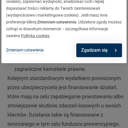
cookies), zapewniać wydajność, analizować ruch i lepiej
gdy roszczenie jest niezasadne;
dopasować treści i reklamy do Twoich zainteresowań
pokrycie kosztów wynagrodzenia
(wydajnościowe i marketingowe cookies). Jeśli masz inne
preferencje kliknij
Zmieniam ustawienia
. Udzielone zgody możesz
rzeczoznawców powołanych w celu ustalenia
cofnąć w dowolnym momencie – szczegółowe informacje
okoliczności, przyczyny lub rozmiaru szkody,
zawiera
Polityka cookies
.
koszty ekspertyz, koszty badań lekarskich;
Zgadzam się
Zmieniam ustawienia
pokrycie kosztów pomocy prawnej,
niejednokrotnie świadczonych przez
zagraniczne kancelarie prawne.
Kolejnym standardowym wydatkiem ponoszonym
przez ubezpieczyciela jest finansowanie działań,
które mają na celu zapobieganie powstawaniu albo
zmniejszenie skutków zdarzeń losowych u swoich
klientów. Działania takie są finansowane z
tworzonego w tym celu funduszu prewencyjnego.