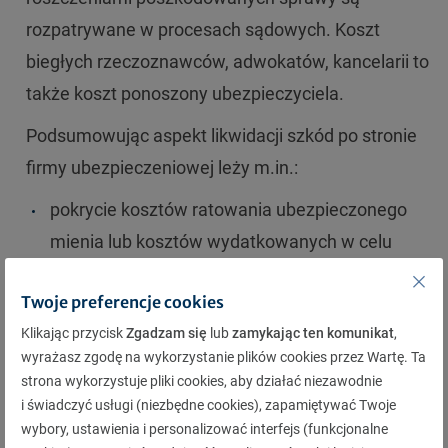
rozpatrywane w procesach sądowych. Koszt
biegłych rzeczoznawców, adwokatów, kancelarii to
także koszt ponoszony ubezpieczyciela.
Podsumowując aspekt likwidacji szkód po stronie
firmy ubezpieczeniowej leży m.in.:
pokrycie kosztów ratowania ubezpieczonego
mienia lub kosztów wydatkowanych w celu
zapobieżenia szkodzie lub zmniejszenia jej
Twoje preferencje cookies
rozmiarów;
Klikając przycisk
Zgadzam się
lub
zamykając ten komunikat
,
w ryzyku OC zbadanie i pokrycie kosztów
wyrażasz zgodę na wykorzystanie plików cookies przez Wartę. Ta
zasadności roszczenia wniesionego przeciwko
strona wykorzystuje pliki cookies, aby działać niezawodnie
ubezpieczonemu oraz udzielenie klientom
i świadczyć usługi (niezbędne cookies), zapamiętywać Twoje
wybory, ustawienia i personalizować interfejs (funkcjonalne
wsparcia w obronie przed roszczeniami także,