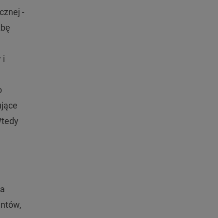
cznej -
zbę
 i
o
ujące
Wtedy
ia
entów,