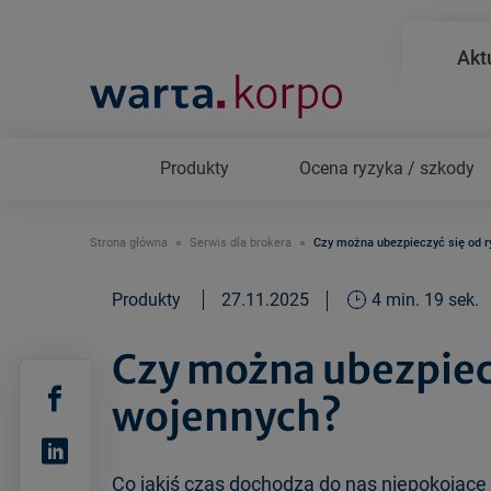
Akt
Produkty
Ocena ryzyka / szkody
Strona główna
Serwis dla brokera
Czy można ubezpieczyć się od r
Produkty
27.11.2025
4 min. 19 sek.
Czy można ubezpiecz
wojennych?
Co jakiś czas dochodzą do nas niepokojące