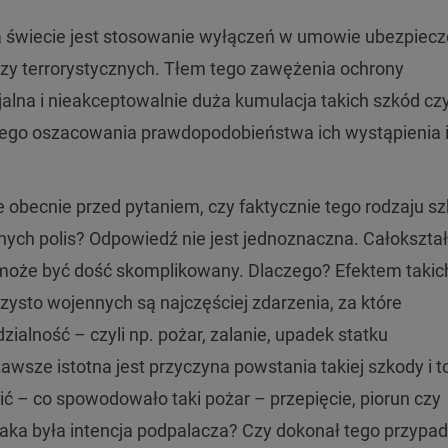
a świecie jest stosowanie wyłączeń w umowie ubezpiecz
czy terrorystycznych. Tłem tego zawężenia ochrony
alna i nieakceptowalnie duża kumulacja takich szkód cz
ego oszacowania prawdopodobieństwa ich wystąpienia 
 obecnie przed pytaniem, czy faktycznie tego rodzaju s
nych polis? Odpowiedź nie jest jednoznaczna. Całokształ
 może być dość skomplikowany. Dlaczego? Efektem takic
zysto wojennych są najczęściej zdarzenia, za które
alność – czyli np. pożar, zalanie, upadek statku
wsze istotna jest przyczyna powstania takiej szkody i t
ić – co spowodowało taki pożar – przepięcie, piorun czy
o jaka była intencja podpalacza? Czy dokonał tego przypa