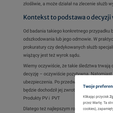
złośliwie, a może działał na zlecenie służ
Kontekst to podstawa o decyzj
Od badania takiego konkretnego przypadku b
odszkodowania lub jego odmowie. W praktyce w
prokuratury czy dedykowanych służb specjal
wiążący jest też wyrok sądu.
Wiemy oczywiście, że takie śledztwa trwają d
decyzję – oczywiście pozytywną. Natomiast
ubezpieczenia. Po przedwczesnej i niesłusz
Twoje preferen
będzie dochodził jej zwrotu.
Klikając przycisk
Z
Produkty PV i PVT
przez Wartę. Ta str
Dlatego też najlepszym rozwiązaniem jest pos
cookies), zapamięt