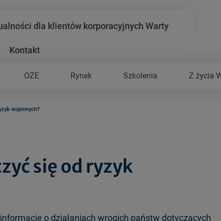
ualności dla klientów korporacyjnych Warty
Kontakt
OZE
Rynek
Szkolenia
Z życia 
yzyk wojennych?
yć się od ryzyk
 informacje o działaniach wrogich państw dotyczących