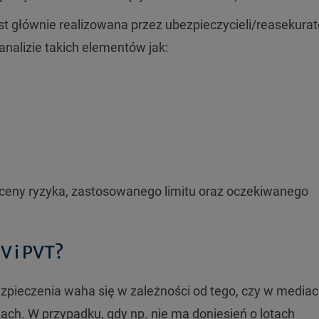
st głównie realizowana przez ubezpieczycieli/reasekura
 analizie takich elementów jak:
ceny ryzyka, zastosowanego limitu oraz oczekiwanego
V i PVT?
pieczenia waha się w zależności od tego, czy w media
iach. W przypadku, gdy np. nie ma doniesień o lotach