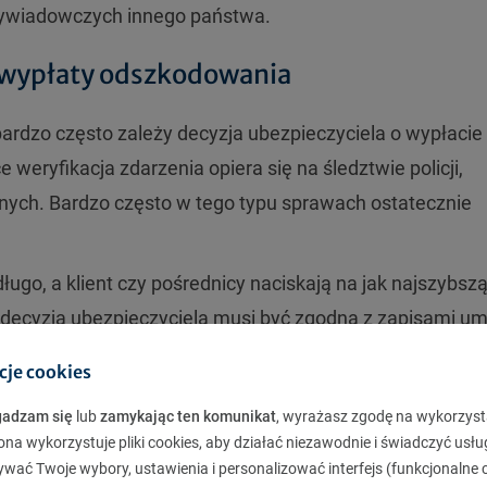
b wywiadowczych innego państwa.
i wypłaty odszkodowania
ardzo często zależy decyzja ubezpieczyciela o wypłacie
eryfikacja zdarzenia opiera się na śledztwie policji,
nych. Bardzo często w tego typu sprawach ostatecznie
ługo, a klient czy pośrednicy naciskają na jak najszybsz
 decyzja ubezpieczyciela musi być zgodna z zapisami u
nej wypłacie odszkodowania z takiego zdarzenia ubezpie
cje cookies
gadzam się
lub
zamykając ten komunikat
, wyrażasz zgodę na wykorzyst
ona wykorzystuje pliki cookies, aby działać niezawodnie i świadczyć usłu
iadanie specjalistycznej polisy chroniącej od ryzyk
ywać Twoje wybory, ustawienia i personalizować interfejs (funkcjonalne c