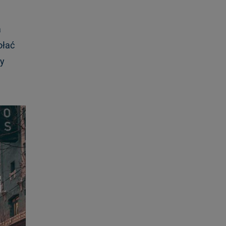
a
ołać
zy