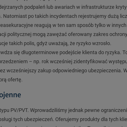
ejrzanych podpaleń lub awariach w infrastrukturze kryty
. Natomiast po takich incydentach rejestrujemy dużą lic
i reasekuracyjne reagują w ten sam sposób tylko w innych
cji politycznej mogą zawężać oferowany zakres ochrony
cje takich polis, gdyż uważają, że ryzyko wzrosło.
awdza się długoterminowe podejście klienta do ryzyka. T
przedzeniem – np. rok wcześniej zidentyfikować występ
zez wcześniejszy zakup odpowiedniego ubezpieczenia. 
brą ofertę.
wojenne
typu PV/PVT. Wprowadziliśmy jednak pewne ograniczen
ługi tych ubezpieczeń. Oferujemy produkty dla tych kli