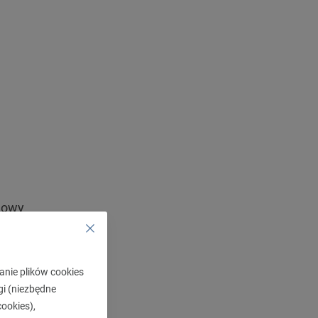
ą
mowy
czyciel
anie plików cookies
gi (niezbędne
ookies),