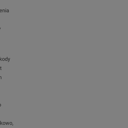
enia
y
i
zkody
t
h
o
dkowo,