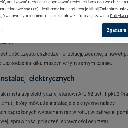
zez uszkodzenie, przepalenie się bezpiecznika danej fazy
ć, analizować ruch i lepiej dopasować treści i reklamy do Twoich zaint
rketingowe cookies). Jeśli masz inne preferencje kliknij
Zmieniam usta
zi do nadmiernego wzrostu prądu w fazach czynnych i w
ąć w dowolnym momencie – szczegółowe informacje zawiera
Polityka c
alszej konsekwencji przepalenia się izolacji uzwojenia si
Zgadzam 
ia
 może spowodować nawet zwarcie wewnątrz maszyn
ycznej.
t dość często uszkodzenie izolacji, zwarcie, a nawet p
 do uszkodzenia kilku maszyn w tym samym czasie.
nstalacji elektrycznych
 i instalacji elektrycznej stanowi Art. 62 ust. 1 pkt.2 P
 zm.) , który mówi, że instalacje elektryczne należy
refach zagrożonych wybuchem raz w roku) w zakresie pom
owej, sprawności połączeń, sprawności osprzętu.