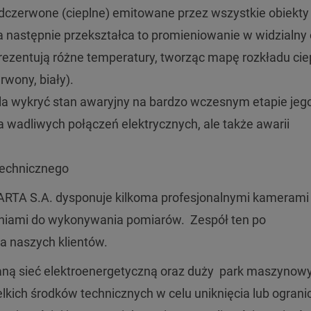
dczerwone (cieplne) emitowane przez wszystkie obiekty
 następnie przekształca to promieniowanie w widzialny 
rezentują różne temperatury, tworząc mapę rozkładu cie
rwony, biały).
a wykryć stan awaryjny na bardzo wczesnym etapie jeg
ia wadliwych połączeń elektrycznych, ale także awarii
technicznego
ARTA S.A. dysponuje kilkoma profesjonalnymi kamerami
eniami do wykonywania pomiarów. Zespół ten po
a naszych klientów.
aną sieć elektroenergetyczną oraz duży park maszynowy
ich środków technicznych w celu uniknięcia lub ograni