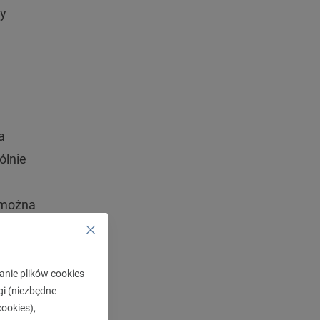
zy
a
ólnie
 można
ia
może
anie plików cookies
gi (niezbędne
jednej
ookies),