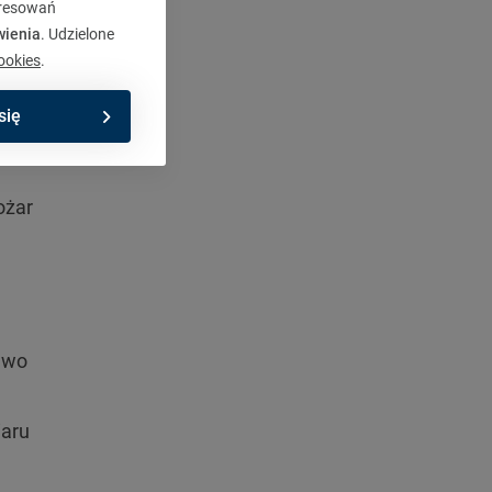
. W
eresowań
wienia
. Udzielone
ookies
.
lnika.
się
ożar
rawo
iaru