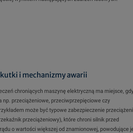
kutki i mechanizmy awarii
eczeń chroniących maszynę elektryczną ma miejsce, gd
 np. przeciążeniowe, przeciwprzepięciowe czy
Przykładem może być typowe zabezpieczenie przeciążen
zekaźnik przeciążeniowy), które chroni silnik przed
rądu o wartości większej od znamionowej, powodujące j