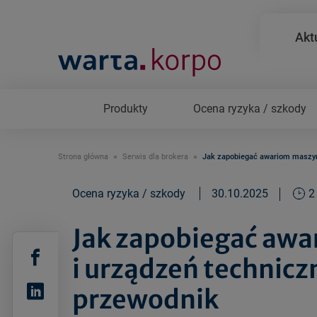
Akt
Produkty
Ocena ryzyka / szkody
Strona główna
Serwis dla brokera
Jak zapobiegać awariom maszyn 
Ocena ryzyka / szkody
30.10.2025
2
Jak zapobiegać awa
i urządzeń technic
przewodnik