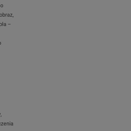
 o
obraz,
pła –
o
,
czenia