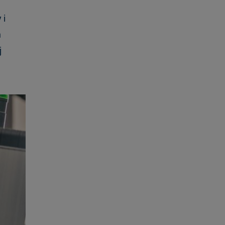
 i
ń
j