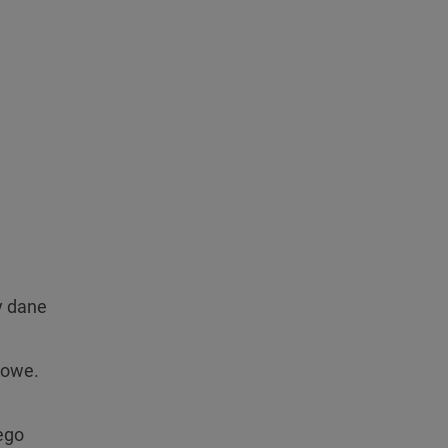
y dane
iowe.
ego