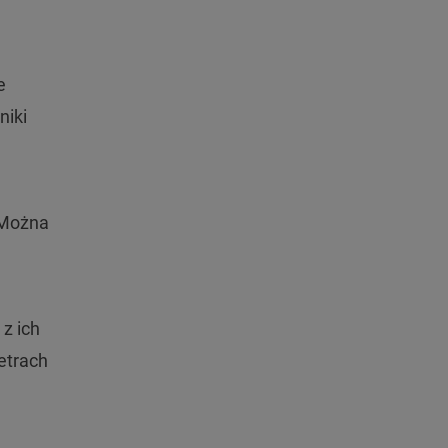
e
niki
 Można
z ich
etrach