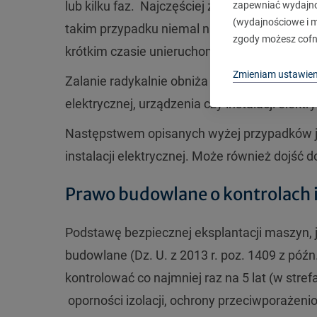
lub kilku faz. Najczęściej zdarza się to popr
zapewniać wydajnoś
(wydajnościowe i ma
takim przypadku niemal natychmiast dochod
zgody możesz cofn
krótkim czasie unieruchomienia silnika, a w d
Zmieniam ustawien
Zalanie radykalnie obniża rezystancję, co
elektrycznej, urządzenia czy instalacji elektr
Następstwem opisanych wyżej przypadków jes
instalacji elektrycznej. Może również dojść
Prawo budowlane o kontrolach i
Podstawę bezpiecznej eksplantacji maszyn, jak
budowlane (Dz. U. z 2013 r. poz. 1409 z późn.
kontrolować co najmniej raz na 5 lat (w st
oporności izolacji, ochrony przeciwporażeni