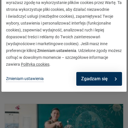
wyrażasz zgodę na wykorzystanie plików cookies przez Wartę. Ta
strona wykorzystuje pliki cookies, aby działać niezawodnie
i świadczyć usługi (niezbędne cookies), zapamiętywać Twoje
wybory, ustawienia i personalizować interfejs (funkcjonalne
cookies), zapewniać wydajność, analizować ruch i lepiej
dopasować treści i reklamy do Twoich zainteresowań
(wydajnościowe i marketingowe cookies). Jeśli masz inne
preferencje kliknij
Zmieniam ustawienia
. Udzielone zgody możesz
Luki ubezpieczeniowe (ciąg dalszy). Sprawdź,
cofnąć w dowolnym momencie – szczegółowe informacje
jak poradziliśmy sobie z nimi w nowych OWU
zawiera
Polityka cookies
.
ryzyk budowy-montażu
Dowiedz się więcej
Zgadzam się
Zmieniam ustawienia