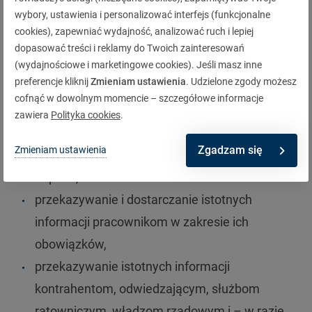
wybory, ustawienia i personalizować interfejs (funkcjonalne
analizę możliwych awarii, włączając w to
cookies), zapewniać wydajność, analizować ruch i lepiej
zakłócenia i awarie związane z wadami
dopasować treści i reklamy do Twoich zainteresowań
surowców, materiałów, zdarzenia zewnętrzne i
(wydajnościowe i marketingowe cookies). Jeśli masz inne
preferencje kliknij
Zmieniam ustawienia
. Udzielone zgody możesz
czynniki ludzkie oraz niesprawności samego
cofnąć w dowolnym momencie – szczegółowe informacje
systemu zarządzania bezpieczeństwem,
zawiera
Polityka cookies
.
analizę zagrożeń, związanych z wyłączeniem z
Zgadzam się
Zmieniam ustawienia
ruchu maszyn, zaniechaniem eksploatacji oraz
napraw,
przekazywanie i dostarczanie istotnych
informacji pracownikom w zakresie ich
obowiązków,
przekazywanie istotnych informacji
kontrahentom, odwiedzającym, służbom
ratowniczym, władzom rządowym i – w razie