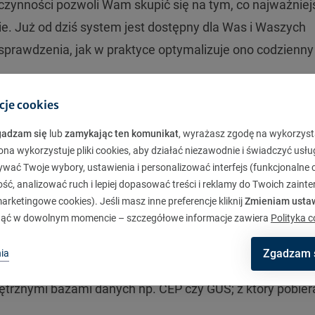
zynności pozwoli Wam skupić się na tym, co najważniej
ie. Już od dziś system jest dostępny dla Was i Waszych
sprawdzenia, jak w praktyce optymalizuje ono codzienny
zed agentami i brokerami. Rola pośrednika przesuwa si
cje cookies
o doradztwa, co wymaga nowoczesnych narzędzi wspiera
gadzam się
lub
zamykając ten komunikat
, wyrażasz zgodę na wykorzyst
 waluta w pracy brokera, liczy się każda minuta, a precyz
ona wykorzystuje pliki cookies, aby działać niezawodnie i świadczyć usłu
ywać Twoje wybory, ustawienia i personalizować interfejs (funkcjonalne c
klienta. Głównym celem nowego narzędzia jest maksymal
ć, analizować ruch i lepiej dopasować treści i reklamy do Twoich zaint
gotowej polisy. To korzyść w Twojej codziennej pracy:
rketingowe cookies). Jeśli masz inne preferencje kliknij
Zmieniam usta
ąć w dowolnym momencie – szczegółowe informacje zawiera
Polityka c
jny interfejs pozwalający wygenerować dokumenty
h, tj.: polisę pojedynczą czy wielopojazdową, potwierdz
Zgadzam 
ia
ętrznymi bazami danych np. CEP czy GUS; z który pobier