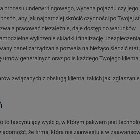
 procesu underwritingowego, wycena pojazdu czy jego
posób, aby jak najbardziej skrócić czynności po Twojej st
ozwala pracować niezależnie, daje dostęp do warunków
odzielne wyliczenie składki i finalizację ubezpieczenia
wany panel zarządzania pozwala na bieżąco śledzić stat
ę umów generalnych oraz polis każdego Twojego klienta
ów związanych z obsługą klienta, takich jak: zgłaszanie
ń
to fascynujący wyścig, w którym paliwem jest technolo
wiadomość, że firma, która nie zainwestuje w zaawanso