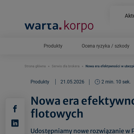
Akt
Produkty
Ocena ryzyka / szkody
Strona główna
Serwis dla brokera
Nowa era efektywności w ubezp
Produkty
21.05.2026
2 min. 10 sek.
Nowa era efektywno
flotowych
Udostępniamy nowe rozwiązanie w Po