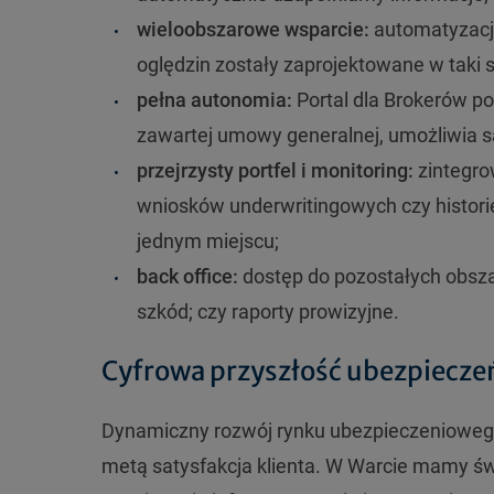
wieloobszarowe wsparcie:
automatyzacja
oględzin zostały zaprojektowane w taki s
pełna autonomia:
Portal dla Brokerów p
zawartej umowy generalnej, umożliwia sam
przejrzysty portfel i monitoring:
zintegro
wniosków underwritingowych czy histori
jednym miejscu;
back office:
dostęp do pozostałych obszar
szkód; czy raporty prowizyjne.
Cyfrowa przyszłość ubezpiecze
Dynamiczny rozwój rynku ubezpieczeniowego 
metą satysfakcja klienta. W Warcie mamy ś