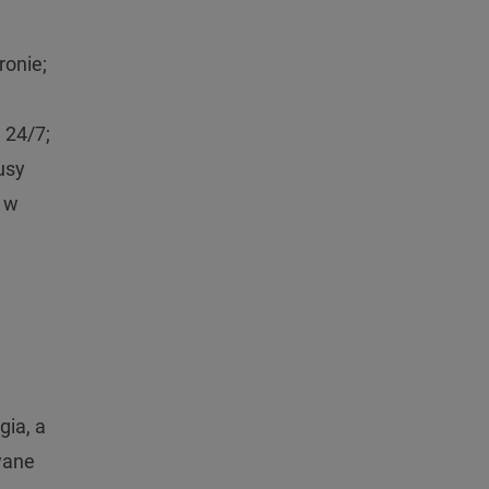
ronie;
 24/7;
usy
, w
gia, a
wane