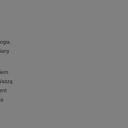
ogia.
miany
kiem
Waszą
tent
ia