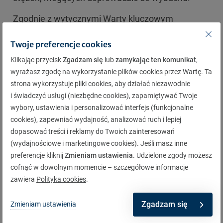
Zgodnie z wytycznymi Warty kluczowym
elementem bezpieczeństwa jest wyposażenie
Twoje preferencje cookies
przestrzeni magazynu energii w czujniki
Klikając przycisk
Zgadzam się
lub
zamykając ten komunikat
,
wykrywające wzrost stężenia wybranych gazów
wyrażasz zgodę na wykorzystanie plików cookies przez Wartę. Ta
(np. wodoru, tlenku węgla) oraz systemu
strona wykorzystuje pliki cookies, aby działać niezawodnie
i świadczyć usługi (niezbędne cookies), zapamiętywać Twoje
wczesnego wykrywania dymu. Sygnały z systemu
wybory, ustawienia i personalizować interfejs (funkcjonalne
detekcji gazów czy dymu powinny automatycznie
cookies), zapewniać wydajność, analizować ruch i lepiej
aktywować systemy awaryjne, w tym zatrzymanie
dopasować treści i reklamy do Twoich zainteresowań
(wydajnościowe i marketingowe cookies). Jeśli masz inne
systemu poprzez odłączenie obciążenia,
preferencje kliknij
Zmieniam ustawienia
. Udzielone zgody możesz
wstrzymanie ładowania, zgodnie z przyjętymi
cofnąć w dowolnym momencie – szczegółowe informacje
algorytmami postępowania awaryjnego.
zawiera
Polityka cookies
.
System nadzorujący baterie
Zgadzam się
Zmieniam ustawienia