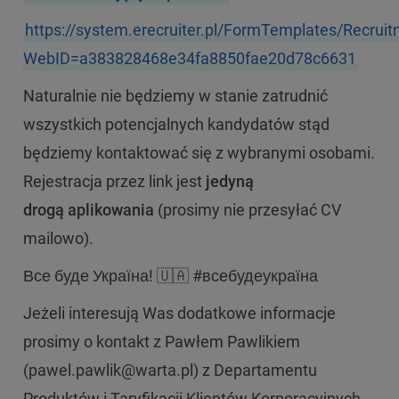
https://system.erecruiter.pl/FormTemplates/Recru
WebID=a383828468e34fa8850fae20d78c6631
Naturalnie nie będziemy w stanie zatrudnić
wszystkich potencjalnych kandydatów stąd
będziemy kontaktować się z wybranymi osobami.
Rejestracja przez link jest
jedyną
drogą
aplikowania
(prosimy nie przesyłać CV
mailowo).
Все буде Україна! 🇺🇦 #всебудеукраїна
Jeżeli interesują Was dodatkowe informacje
prosimy o kontakt z Pawłem Pawlikiem
(pawel.pawlik@warta.pl) z Departamentu
Produktów i Taryfikacji Klientów Korporacyjnych.