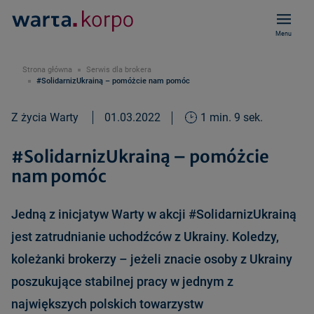
Menu
Strona główna
Serwis dla brokera
#SolidarnizUkrainą – pomóżcie nam pomóc
Z życia Warty
01.03.2022
1 min. 9 sek.
#SolidarnizUkrainą – pomóżcie
nam pomóc
Jedną z inicjatyw Warty w akcji #SolidarnizUkrainą
jest zatrudnianie uchodźców z Ukrainy. Koledzy,
koleżanki brokerzy – jeżeli znacie osoby z Ukrainy
poszukujące stabilnej pracy w jednym z
największych polskich towarzystw