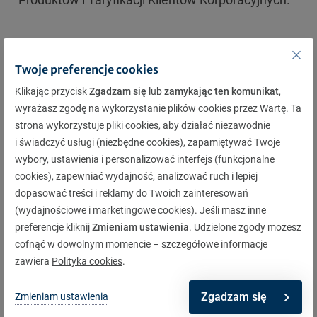
Jak oceniasz artykuł?
Twoje preferencje cookies
Klikając przycisk
Zgadzam się
lub
zamykając ten komunikat
,
wyrażasz zgodę na wykorzystanie plików cookies przez Wartę. Ta
strona wykorzystuje pliki cookies, aby działać niezawodnie
i świadczyć usługi (niezbędne cookies), zapamiętywać Twoje
wybory, ustawienia i personalizować interfejs (funkcjonalne
Zapisz się do newslettera
cookies), zapewniać wydajność, analizować ruch i lepiej
dopasować treści i reklamy do Twoich zainteresowań
Dołącz do newslettera, aby być na bieżąco z ofertą
(wydajnościowe i marketingowe cookies). Jeśli masz inne
Warty oraz informacjami z rynku.
preferencje kliknij
Zmieniam ustawienia
. Udzielone zgody możesz
cofnąć w dowolnym momencie – szczegółowe informacje
zawiera
Polityka cookies
.
Zapisz się
Zgadzam się
Zmieniam ustawienia