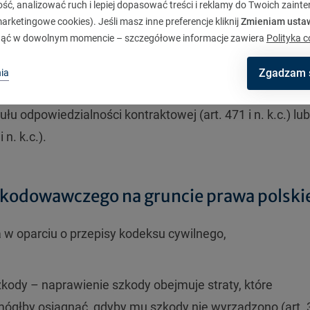
ć, analizować ruch i lepiej dopasować treści i reklamy do Twoich zaint
rketingowe cookies). Jeśli masz inne preferencje kliknij
Zmieniam usta
ąć w dowolnym momencie – szczegółowe informacje zawiera
Polityka c
żliwości dochodzenia przez sprzedawcę żądania napra
Zgadzam 
ia
3
i art.
576
k.c. W konsekwencji sprzedawca może reali
u odpowiedzialności kontraktowej (art. 471 i n. k.c.) lub
 n. k.c.).
zkodowawczego na gruncie prawa polski
 w oparciu o przepisy kodeksu cywilnego,
zkody – naprawienie szkody obejmuje straty, które
mógłby osiągnąć, gdyby mu szkody nie wyrządzono (art. 