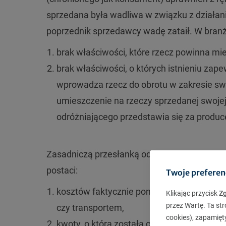
sprzedana była wadliwa w związku z działan
poprzednik sprzedawcy wadę zataił. W bran
brak właściwości, które rzecz powinna m
brak właściwości, o których istnieniu zape
wprowadza rzecz do obrotu w zakresie swoj
umieszczenie na rzeczy sprzedanej swoje
odróżniającego przedstawia się za produc
Zasadniczą przesłanką odpowiedzialności p
postaci:
Twoje preferen
kosztów faktycznie poniesionych przez s
Klikając przycisk
Z
przez Wartę. Ta str
czy transportem,
cookies), zapamięt
kwoty, o którą została obniżona cena,