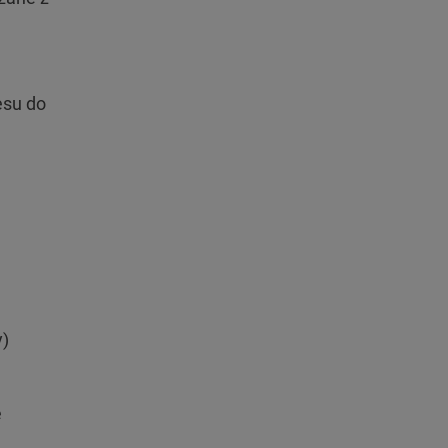
esu do
y)
ę