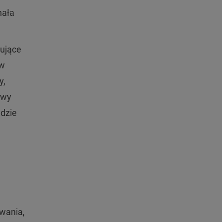
nała
kujące
 w
y,
owy
adzie
owania,