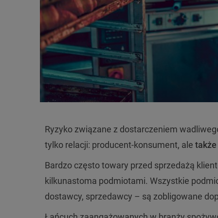
Ryzyko związane z dostarczeniem wadliwego 
tylko relacji: producent-konsument, ale
także
Bardzo często towary przed sprzedażą klie
kilkunastoma podmiotami. Wszystkie podmiot
dostawcy, sprzedawcy – są zobligowane dop
Łańcuch zaangażowanych w branży spożywcze