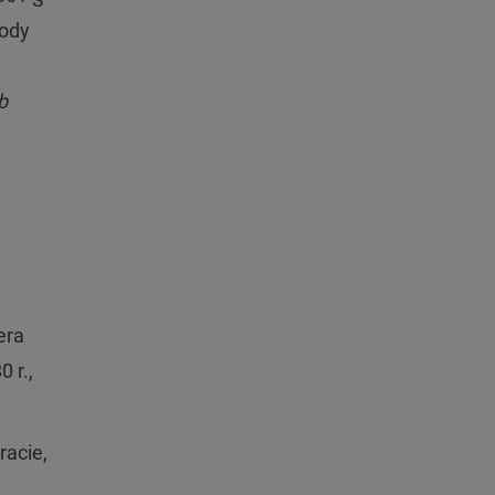
kody
b
era
 r.,
racie,