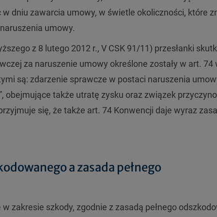
w dniu zawarcia umowy, w świetle okoliczności, które z
t naruszenia umowy.
szego z 8 lutego 2012 r., V CSK 91/11) przesłanki skut
zej za naruszenie umowy określone zostały w art. 74
tymi są: zdarzenie sprawcze w postaci naruszenia umow
”, obejmujące także utratę zysku oraz związek przyczyn
rzyjmuje się, że także art. 74 Konwencji daje wyraz zas
szkodowanego a zasada pełnego
ię w zakresie szkody, zgodnie z zasadą pełnego odszkod