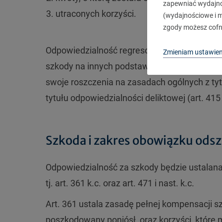
zapewniać wydajnoś
utraconych korzyści.
(wydajnościowe i ma
zgody możesz cofn
Odpowiedzialność regresowa nie wyłącza mo
Zmieniam ustawien
szkody na innych podstawach, o czym stanow
swoje roszczenia na zasadach ogólnych z tytuł
tytułu odpowiedzialności deliktowej (art. 415 i
Szkoda i zakres obowiązku ods
Odpowiedzialność za szkody będzie ustalana
tj. art. 361 k.c. oraz art. 471 i nast. k.c.
Art. 361 ustala zasadę pełnej kompensacji s
poszkodowany poniósł, oraz korzyści, które 