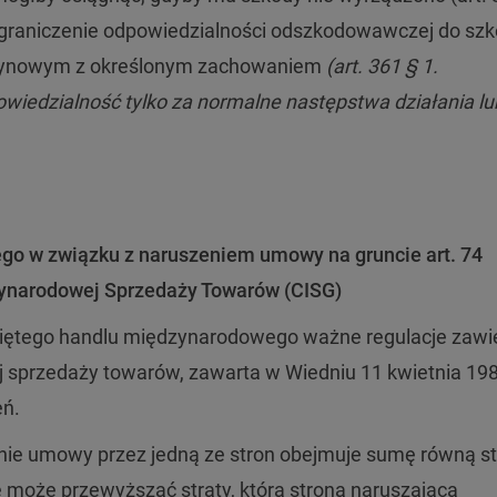
graniczenie odpowiedzialności odszkodowawczej do sz
czynowym z określonym zachowaniem
(art. 361 § 1.
iedzialność tylko za normalne następstwa działania lu
go w związku z naruszeniem umowy na gruncie art. 74
ynarodowej Sprzedaży Towarów (CISG)
iniętego handlu międzynarodowego ważne regulacje zawi
przedaży towarów, zawarta w Wiedniu 11 kwietnia 1980
eń.
nie umowy przez jedną ze stron obejmuje sumę równą st
 może przewyższać straty, która strona naruszająca