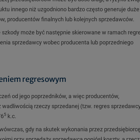
ktu innego niż uzgodniono bardzo często generuje duże
w, producentów finalnych lub kolejnych sprzedawców.
e szkody może być następnie skierowane w ramach regr
zenia sprzedawcy wobec producenta lub poprzedniego
czeniem regresowym
zeń od jego poprzedników, a więc producentów,
z wadliwością rzeczy sprzedanej (tzw. regres sprzedawc
5
76
k.c.
ówczas, gdy na skutek wykonania przez przedsiębiorc
ojmi przy sprzedaży sprzedawca poniósł koszty, a rzecz