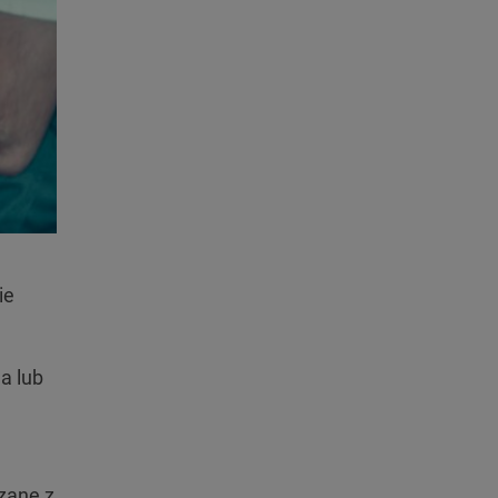
ie
a lub
zane z