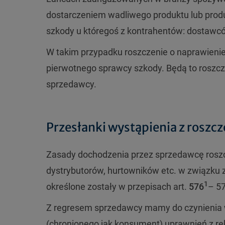
dostarczeniem wadliwego produktu lub produ
szkody u któregoś z kontrahentów: dostawcó
W takim przypadku roszczenie o naprawieni
pierwotnego sprawcy szkody. Będą to roszc
sprzedawcy.
Przesłanki wystąpienia z rosz
Zasady dochodzenia przez sprzedawcę roszc
dystrybutorów, hurtowników etc. w związku 
1
określone zostały w przepisach art.
576
– 5
Z regresem sprzedawcy mamy do czynienia w
(chronionego jak konsument) uprawnień z ręk