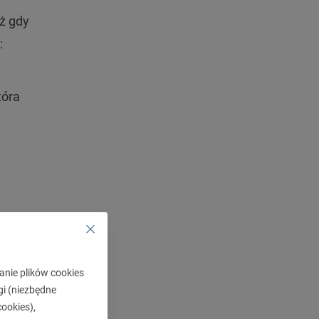
ż gdy
:
tóra
m wady
anie plików cookies
gi (niezbędne
ookies),