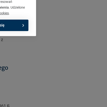
eresowań
wienia
. Udzielone
ookies
.
wienia
się
zować
 z
ego
361 §