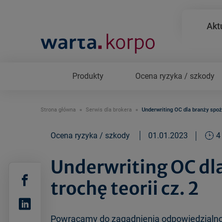
Akt
Produkty
Ocena ryzyka / szkody
Strona główna
Serwis dla brokera
Underwriting OC dla branży spoży
Ocena ryzyka / szkody
01.01.2023
4
Underwriting OC dl
trochę teorii cz. 2
Powracamy do zagadnienia odpowiedzialnoś