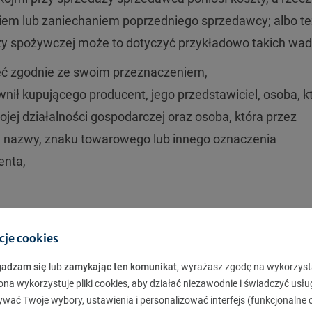
iem lub zaniechaniem poprzedniego sprzedawcy; albo te
ży spożywczej może to dotyczyć przykładowo takich wad
ieć zgodnie ze swoim przeznaczeniem,
wnił kupującego producent, jego przedstawiciel, osoba, k
ej działalności gospodarczej oraz osoba, która przez
j nazwy, znaku towarowego lub innego oznaczenia
enta,
oprzedniego sprzedawcy jest szkoda, w szczególności w
cje cookies
przedawcę, tj. związanych z wymianą rzeczy / usunięcie
gadzam się
lub
zamykając ten komunikat
, wyrażasz zgodę na wykorzyst
ona wykorzystuje pliki cookies, aby działać niezawodnie i świadczyć usłu
ywać Twoje wybory, ustawienia i personalizować interfejs (funkcjonalne c