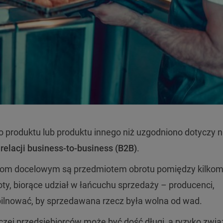
produktu lub produktu innego niż uzgodniono dotyczy n
 relacji business-to-business (B2B)
.
ntom docelowym są przedmiotem obrotu pomiędzy kilkom
y, biorące udział w łańcuchu sprzedaży – producenci,
ilnować, by sprzedawana rzecz była wolna od wad.
j przedsiębiorców może być dość długi, a ryzyko zwią