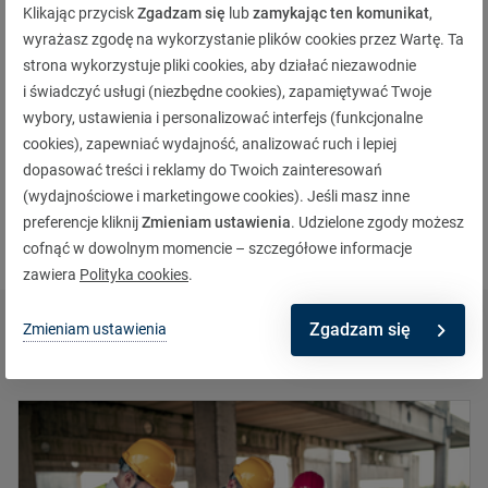
Twoje preferencje Cookies nie pozwalają na
Klikając przycisk
Zgadzam się
lub
zamykając ten komunikat
,
wyświetlenie filmu. Zmień ustawienia
.
wyrażasz zgodę na wykorzystanie plików cookies przez Wartę. Ta
strona wykorzystuje pliki cookies, aby działać niezawodnie
i świadczyć usługi (niezbędne cookies), zapamiętywać Twoje
wybory, ustawienia i personalizować interfejs (funkcjonalne
Jak oceniasz artykuł?
cookies), zapewniać wydajność, analizować ruch i lepiej
dopasować treści i reklamy do Twoich zainteresowań
5,00
(wydajnościowe i marketingowe cookies). Jeśli masz inne
preferencje kliknij
Zmieniam ustawienia
. Udzielone zgody możesz
cofnąć w dowolnym momencie – szczegółowe informacje
zawiera
Polityka cookies
.
Zgadzam się
Zmieniam ustawienia
Polecane aktualności