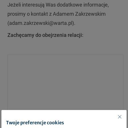
Jeżeli interesują Was dodatkowe informacje,
prosimy o kontakt z Adamem Zakrzewskim
(adam.zakrzewski@warta.pl).
Zachęcamy do obejrzenia relacji:
Twoje preferencje cookies