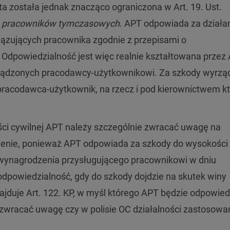
a została jednak znacząco ograniczona w Art. 19. Ust.
niu pracowników tymczasowych
. APT odpowiada za działa
ązujących pracownika zgodnie z przepisami o
Odpowiedzialność jest więc realnie kształtowana przez 
wyrządzonych pracodawcy-użytkownikowi. Za szkody wyrz
acodawca-użytkownik, na rzecz i pod kierownictwem k
ci cywilnej APT należy szczególnie zwracać uwagę na
zenie, ponieważ APT odpowiada za szkody do wysokości
 wynagrodzenia przysługującego pracownikowi w dniu
odpowiedzialność, gdy do szkody dojdzie na skutek winy
jduje Art. 122. KP, w myśl którego APT będzie odpowied
zwracać uwagę czy w polisie OC działalności zastosowa