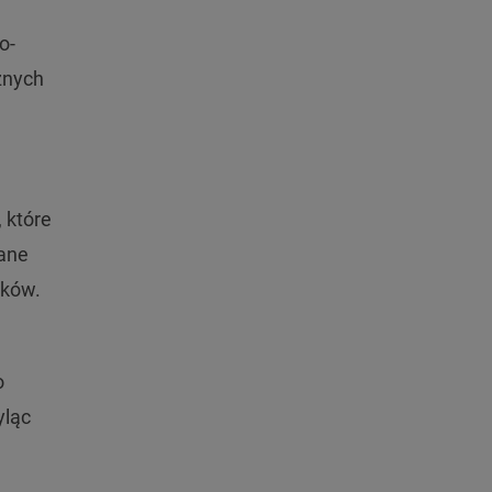
o-
znych
 które
wane
ików.
o
yląc