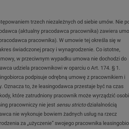
stępowaniem trzech niezależnych od siebie umów. Nie p
odawca (aktualny pracodawca pracownika) zawiera um
pracodawca pracownika). W umowie tej określa się w
kres świadczonej pracy i wynagrodzenie. Co istotne,
 umowy, w przeciwnym wypadku umowa nie dochodzi do
awca udziela pracownikowi w oparciu o Art. 174. § 1.
ingobiorca podpisuje odrębną umowę z pracownikiem i
 Oznacza to, że leasingodawca przestaje być na czas
zkody, które zatrudniony pracownik może wyrządzić osob
sing pracowniczy nie jest
sensu stricto
działalnością
dawca nie wykonuje bowiem żadnych usług na rzecz
rodzenia za „użyczenie” swojego pracownika leasingobio