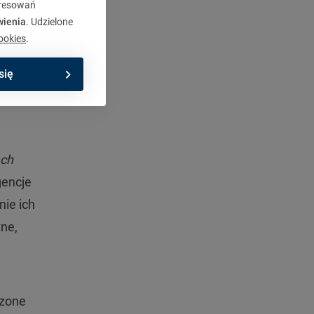
eresowań
em
wienia
. Udzielone
ookies
.
będzie
się
ach
gencje
ie ich
ne,
dzone