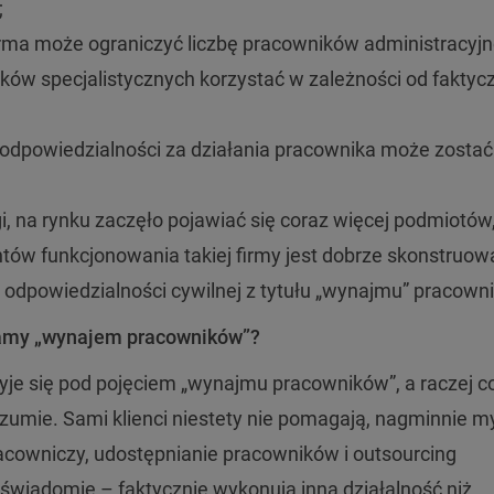
;
firma może ograniczyć liczbę pracowników administracyjn
ków specjalistycznych korzystać w zależności od faktyc
 odpowiedzialności za działania pracownika może zostać
, na rynku zaczęło pojawiać się coraz więcej podmiotów,
tów funkcjonowania takiej firmy jest dobrze skonstruo
 odpowiedzialności cywilnej z tytułu „wynajmu” pracown
zamy „wynajem pracowników”?
yje się pod pojęciem „wynajmu pracowników”, a raczej c
ozumie. Sami klienci niestety nie pomagają, nagminnie m
pracowniczy, udostępnianie pracowników i outsourcing
 świadomie – faktycznie wykonują inną działalność niż