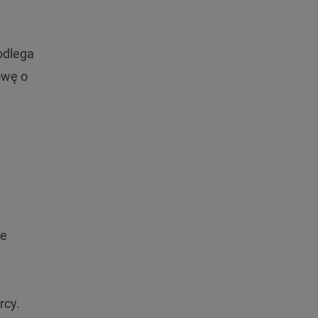
odlega
owę o
ie
rcy.