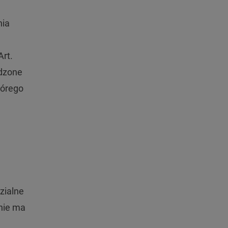
nia
Art.
ądzone
tórego
zialne
nie ma