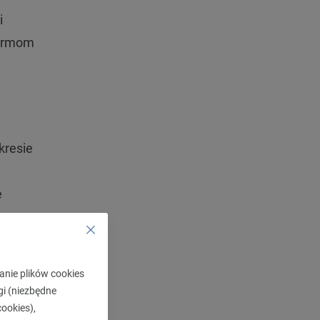
i
formom
kresie
e
wych.
 za
anie plików cookies
gi (niezbędne
em –
ookies),