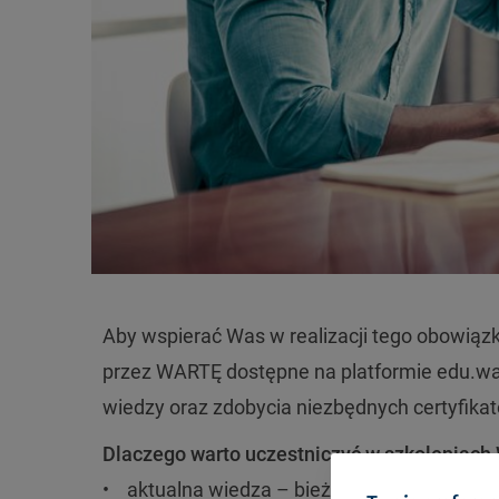
Aby wspierać Was w realizacji tego obowią
przez WARTĘ dostępne na platformie edu.war
wiedzy oraz zdobycia niezbędnych certyfika
Dlaczego warto uczestniczyć w szkoleniach
• aktualna wiedza – bieżące informacje o na