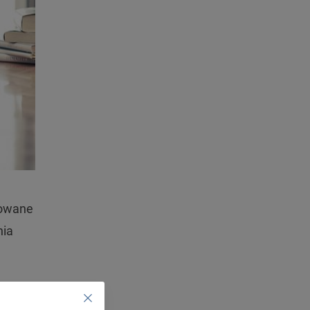
zowane
nia
ód i