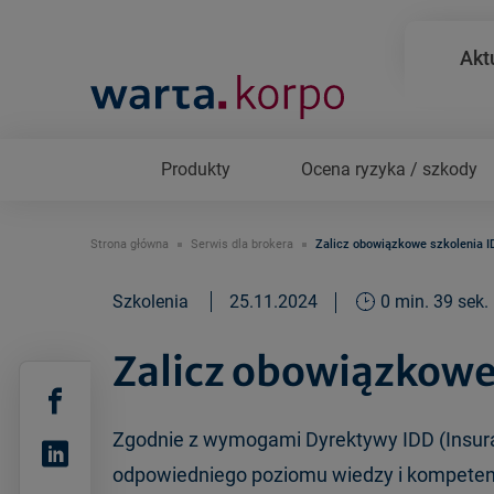
Akt
Produkty
Ocena ryzyka / szkody
Strona główna
Serwis dla brokera
Zalicz obowiązkowe szkolenia 
Szkolenia
25.11.2024
0 min. 39 sek.
Zalicz obowiązkowe
Zgodnie z wymogami Dyrektywy IDD (Insuran
odpowiedniego poziomu wiedzy i kompetenc