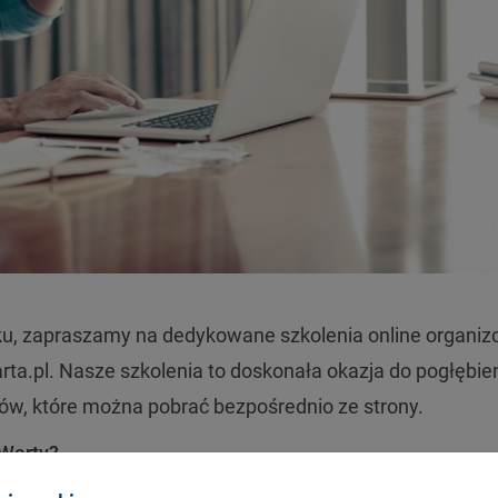
zku, zapraszamy na dedykowane szkolenia online organi
ta.pl. Nasze szkolenia to doskonała okazja do pogłębie
tów, które można pobrać bezpośrednio ze strony.
 Warty?
szych produktach ubezpieczeniowych oraz likwidacji szk