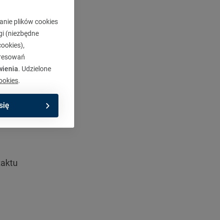
anie plików cookies
ylko
gi (niezbędne
ookies),
eresowań
wienia
. Udzielone
ookies
.
się
taktu