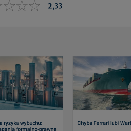
2,33
a ryzyka wybuchu:
Chyba Ferrari lubi War
gania formalno-prawne