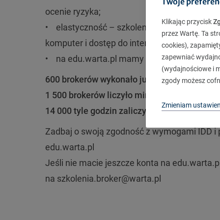
Twoje preferen
ocenie ryzyka;
Klikając przycisk
Z
• elastyczność – szkolenia online dostępne 
przez Wartę. Ta str
komputer i dostęp do internetu;
cookies), zapamięt
zapewniać wydajnoś
• na edu.warta.pl mamy zarejestrowanych ok
(wydajnościowe i ma
600 brokerów wykonało już w Warcie kompl
zgody możesz cofn
1 500 brokerów liczyło minimum 1 godzinę 
Zmieniam ustawien
14 000 tyle godzin zaliczyli brokerzy w WARC
Zadbaj o swoją zgodność z wymogami IDD i
edu.warta.pl
Jeśli nie macie jeszcze konta na edu.warta.
na szkolenia.broker@warta.pl