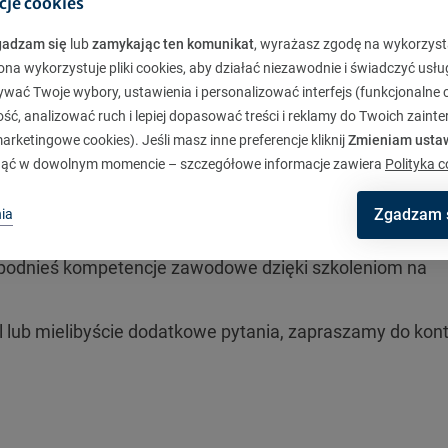
cje cookies
gadzam się
lub
zamykając ten komunikat
, wyrażasz zgodę na wykorzyst
w dogodnym terminie, gdziekolwiek jesteś – wystarczy t
ona wykorzystuje pliki cookies, aby działać niezawodnie i świadczyć usłu
ywać Twoje wybory, ustawienia i personalizować interfejs (funkcjonalne c
ć, analizować ruch i lepiej dopasować treści i reklamy do Twoich zaint
. 3 500 pracowników kancelarii brokerskich
rketingowe cookies). Jeśli masz inne preferencje kliknij
Zmieniam usta
et minimum 15 h IDD
ąć w dowolnym momencie – szczegółowe informacje zawiera
Polityka c
IDD
Zgadzam 
ia
IE w 2024 r.
 podnieś kompetencje zawodowe dzięki szkoleniom na
pl lub mielibyście dodatkowe pytania, zapraszamy do kon