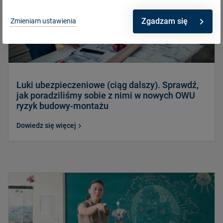
Zgadzam się
Zmieniam ustawienia
Luki ubezpieczeniowe (ciąg dalszy). Sprawdź,
jak poradziliśmy sobie z nimi w nowych OWU
ryzyk budowy-montażu
Dowiedz się więcej