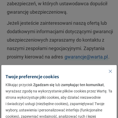
zabezpieczeń, w których ustawodawca dopuścił
gwarancję ubezpieczeniową.
Jeżeli jesteście zainteresowani naszą ofertą lub
dodatkowymi informacjami dotyczącymi gwarancji
ubezpieczeniowych zapraszamy do kontaktu z
naszymi zespołami negocjacyjnymi. Zapytania
prosimy kierować na adres
gwarancje@warta.pl
.
W przypadku dodatkowych pytań dotyczących
Twoje preferencje cookies
produktów, zapraszamy do kontaktu z Bożeną
Klikając przycisk
Zgadzam się
lub
zamykając ten komunikat
,
wyrażasz zgodę na wykorzystanie plików cookies przez Wartę. Ta
Gerek-Trzcińską:
Bozena.Gerek-
strona wykorzystuje pliki cookies, aby działać niezawodnie
Trzcinska@warta.pl
.
i świadczyć usługi (niezbędne cookies), zapamiętywać Twoje
wybory, ustawienia i personalizować interfejs (funkcjonalne
cookies), zapewniać wydajność, analizować ruch i lepiej