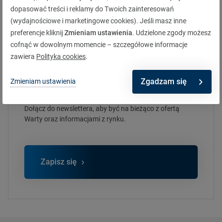
Jak oceniasz artykuł?
dopasować treści i reklamy do Twoich zainteresowań
(wydajnościowe i marketingowe cookies). Jeśli masz inne
preferencje kliknij
Zmieniam ustawienia
. Udzielone zgody możesz
cofnąć w dowolnym momencie – szczegółowe informacje
zawiera
Polityka cookies
.
Zgadzam się
Zmieniam ustawienia
Zapisz się do newslettera
Dołącz do newslettera, aby być na bieżąco z ofertą
Warty oraz informacjami z rynku.
Zapisz się