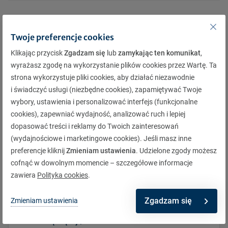
Twoje preferencje cookies
Klikając przycisk
Zgadzam się
lub
zamykając ten komunikat
,
wyrażasz zgodę na wykorzystanie plików cookies przez Wartę. Ta
strona wykorzystuje pliki cookies, aby działać niezawodnie
i świadczyć usługi (niezbędne cookies), zapamiętywać Twoje
wybory, ustawienia i personalizować interfejs (funkcjonalne
cookies), zapewniać wydajność, analizować ruch i lepiej
dopasować treści i reklamy do Twoich zainteresowań
(wydajnościowe i marketingowe cookies). Jeśli masz inne
preferencje kliknij
Zmieniam ustawienia
. Udzielone zgody możesz
cofnąć w dowolnym momencie – szczegółowe informacje
Produkty
|
24.09.2024
zawiera
Polityka cookies
.
Start sprzedaży ubezpieczeń upraw w sezonie
Zgadzam się
jesiennym już 25 września!
Zmieniam ustawienia
Dowiedz się więcej