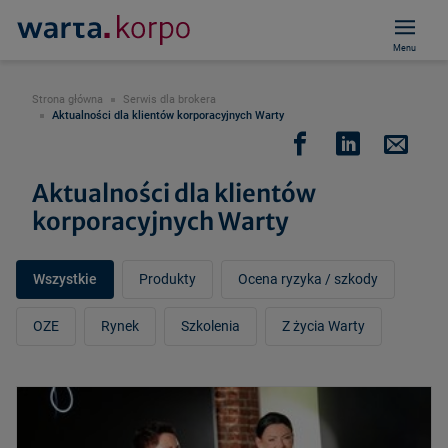
Menu
Strona główna
Serwis dla brokera
Aktualności dla klientów korporacyjnych Warty
Aktualności dla klientów
korporacyjnych Warty
Wszystkie
Produkty
Ocena ryzyka / szkody
OZE
Rynek
Szkolenia
Z życia Warty