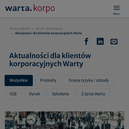
Menu
Strona główna
Serwis dla brokera
Aktualności dla klientów korporacyjnych Warty
Aktualności dla klientów
korporacyjnych Warty
Wszystkie
Produkty
Ocena ryzyka / szkody
OZE
Rynek
Szkolenia
Z życia Warty