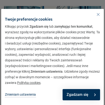
Twoje preferencje cookies
Klikając przycisk
Zgadzam się
lub
zamykając ten komunikat
,
wyrażasz zgodę na wykorzystanie plików cookies przez Wartę. Ta
strona wykorzystuje pliki cookies, aby działać niezawodnie
i świadczyć usługi (niezbędne cookies), zapamiętywać Twoje
wybory, ustawienia i personalizować interfejs (funkcjonalne
cookies), zapewniać wydajność, analizować ruch i lepiej
dopasować treści i reklamy do Twoich zainteresowań
(wydajnościowe i marketingowe cookies). Jeśli masz inne
preferencje kliknij
Zmieniam ustawienia
. Udzielone zgody możesz
cofnąć w dowolnym momencie – szczegółowe informacje
Rynek
|
01.10.2022
zawiera
Polityka cookies
.
Po półroczu ubezpieczenia majątku wciąż pod
kreską
Zgadzam się
Zmieniam ustawienia
Dowiedz się więcej