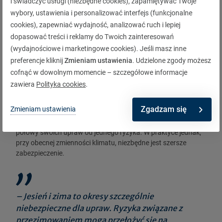
i świadczyć usługi (niezbędne cookies), zapamiętywać Twoje
dodatkowych wydatków, by zabezpieczyć
wybory, ustawienia i personalizować interfejs (funkcjonalne
przyszłe zbiory. Dzięki temu rolnicy mogą szybciej
cookies), zapewniać wydajność, analizować ruch i lepiej
wrócić do pracy i zminimalizować finansowe
dopasować treści i reklamy do Twoich zainteresowań
skutki nieprzewidzianych zdarzeń - tłumaczy
(wydajnościowe i marketingowe cookies). Jeśli masz inne
Agnieszka Fajfer-Radwan z Warty.
preferencje kliknij
Zmieniam ustawienia
. Udzielone zgody możesz
cofnąć w dowolnym momencie – szczegółowe informacje
Sezon jesienny to czas na decyzje
zawiera
Polityka cookies
.
Eksperci podkreślają, że jesień to najlepszy moment, by
Zgadzam się
Zmieniam ustawienia
zadbać o ochronę upraw. Każdy rolnik otrzymujący dopłaty
bezpośrednie ma obowiązek ubezpieczenia co najmniej
połowy swoich upraw od jednego ryzyka. W praktyce jednak,
przy obecnej zmienności klimatu, niezbędne jest szersze
zabezpieczenie.
– Jesień i zima to okresy szczególnie
niebezpieczne dla upraw. Ryzyka związane z
przezimowaniem mogą przełożyć się na