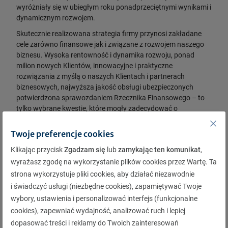
wyróżniały się w ubiegłym roku ponadprzeciętnymi wynikami i
dynamicznym rozwojem.
Skutecznie realizowana strategia firmy przynosi zakładane
cele zarówno finansowe jak i związane z rozwojem naszego
biznesu. Wysoka rentowność i dynamika rozwoju, ponad
milion nowych Klientów, innowacyjne i praktyczne
rozwiązania z myślą o naszych Klientach i partnerach
biznesowych, najwyższa jakość obsługi ubezpieczonych
potwierdzona sprawozdaniem Rzecznika Finansowego – to
tylko wybrane kwestie, które mogły zadecydować o
przyznaniu nam tej nagrody. To duże wyróżnienie dla naszej
firmy, podkreślające sukces dotychczasowych zmian w
Twoje preferencje cookies
Warcie
– powiedział Grzegorz Bielec, wiceprezes zarządu
Klikając przycisk
Zgadzam się
lub
zamykając ten komunikat
,
Warty.
wyrażasz zgodę na wykorzystanie plików cookies przez Wartę. Ta
Wyróżnienie Orzeł „Rzeczpospolitej” przyznawane jest od
strona wykorzystuje pliki cookies, aby działać niezawodnie
2001 roku. Nagrody otrzymują firmy w oparciu o wskaźniki
i świadczyć usługi (niezbędne cookies), zapamiętywać Twoje
opisujące efektywność firmy, jej stabilność oraz zdolność do
wybory, ustawienia i personalizować interfejs (funkcjonalne
rozwoju. Firmy wybierane są przez kapitułę konkursową z
grupy przedsiębiorstw z Listy 500 Największych Polskich
cookies), zapewniać wydajność, analizować ruch i lepiej
Przedsiębiorstw.
dopasować treści i reklamy do Twoich zainteresowań