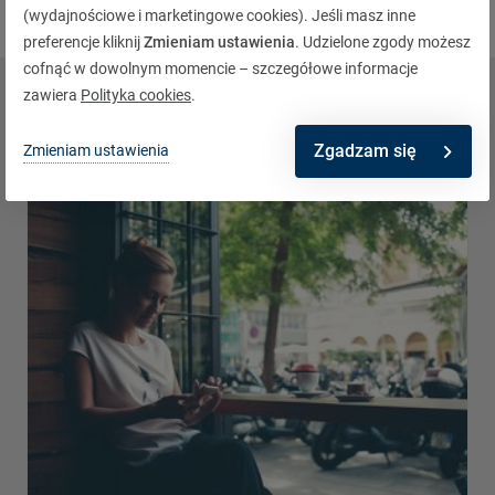
(wydajnościowe i marketingowe cookies). Jeśli masz inne
preferencje kliknij
Zmieniam ustawienia
. Udzielone zgody możesz
cofnąć w dowolnym momencie – szczegółowe informacje
zawiera
Polityka cookies
.
Sprawdź również powiązane
Aktualności
Zgadzam się
Zmieniam ustawienia