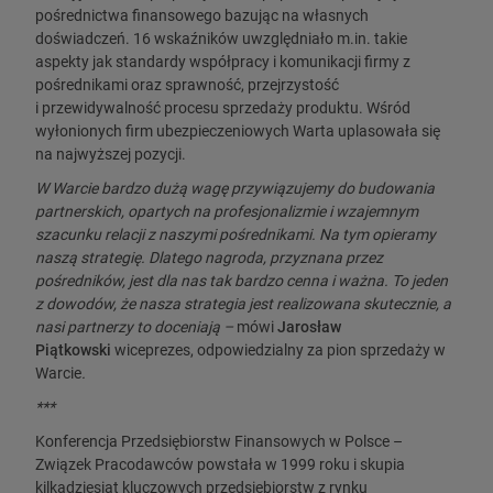
pośrednictwa finansowego bazując na własnych
doświadczeń. 16 wskaźników uwzględniało m.in. takie
aspekty jak standardy współpracy i komunikacji firmy z
pośrednikami oraz sprawność, przejrzystość
i przewidywalność procesu sprzedaży produktu. Wśród
wyłonionych firm ubezpieczeniowych Warta uplasowała się
na najwyższej pozycji.
W Warcie bardzo dużą wagę przywiązujemy do budowania
partnerskich, opartych na profesjonalizmie i wzajemnym
szacunku relacji z naszymi pośrednikami. Na tym opieramy
naszą strategię. Dlatego nagroda, przyznana przez
pośredników, jest dla nas tak bardzo cenna i ważna. To jeden
z dowodów, że nasza strategia jest realizowana skutecznie, a
nasi partnerzy to doceniają –
mówi
Jarosław
Piątkowski
wiceprezes, odpowiedzialny za pion sprzedaży w
Warcie
.
***
Konferencja Przedsiębiorstw Finansowych w Polsce –
Związek Pracodawców powstała w 1999 roku i skupia
kilkadziesiąt kluczowych przedsiębiorstw z rynku