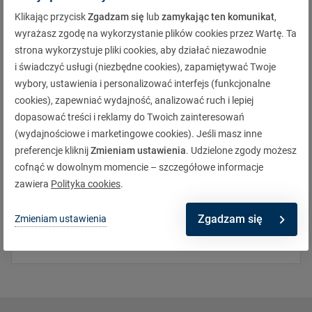
Klikając przycisk
Zgadzam się
lub
zamykając ten komunikat
,
wyrażasz zgodę na wykorzystanie plików cookies przez Wartę. Ta
Adres korespondencyjny
strona wykorzystuje pliki cookies, aby działać niezawodnie
i świadczyć usługi (niezbędne cookies), zapamiętywać Twoje
Grupa Warta
wybory, ustawienia i personalizować interfejs (funkcjonalne
rondo I. Daszyńskiego 1
cookies), zapewniać wydajność, analizować ruch i lepiej
00-843 Warszawa
dopasować treści i reklamy do Twoich zainteresowań
(wydajnościowe i marketingowe cookies). Jeśli masz inne
Jest to
adres korespondencyjny
naszej centrali oraz
preferencje kliknij
Zmieniam ustawienia
. Udzielone zgody możesz
zdalnej obsługi klientów, urzędów i sądów.
W korespondencji wpisz jako odbiorcę nazwę
cofnąć w dowolnym momencie – szczegółowe informacje
spółki
TUiR Warta S.A.
(Towarzystwo Ubezpieczeń i
zawiera
Polityka cookies
.
Reasekuracji)
Jeśli masz wątpliwości, którą spółkę wybrać, sprawdź
lub
TUnŻ Warta S.A.
(Towarzystwo Ubezpieczeń na
nazwę ubezpieczyciela w umowie.
Zgadzam się
Zmieniam ustawienia
Życie).
Czytaj więcej