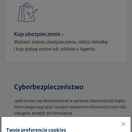
Kup ubezpieczenie
Wybierz zakres ubezpieczenia, oblicz składkę
i kup polisę online lub zdalnie u Agenta.
Cyberbezpieczeństwo
Jeśli chcesz się skontaktować w sprawie zdarzenia lub błędu,
które mogą zagrażać naszym systemom informatycznym lub
usługom, przejdź do formularza.
Przejdź do formularza dot. Cyberbezpieczeństwa
Twoje preferencje cookies