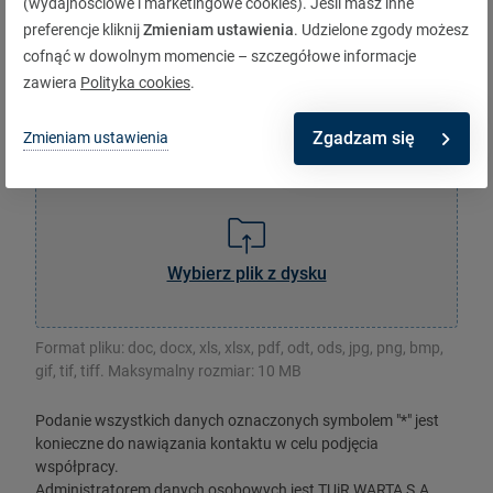
(wydajnościowe i marketingowe cookies). Jeśli masz inne
Treść wiadomości
preferencje kliknij
Zmieniam ustawienia
. Udzielone zgody możesz
cofnąć w dowolnym momencie – szczegółowe informacje
zawiera
Polityka cookies
.
Zgadzam się
Zmieniam ustawienia
Załącz pliki
Wybierz plik z dysku
Format pliku: doc, docx, xls, xlsx, pdf, odt, ods, jpg, png, bmp,
gif, tif, tiff. Maksymalny rozmiar: 10 MB
Podanie wszystkich danych oznaczonych symbolem "*" jest
konieczne do nawiązania kontaktu w celu podjęcia
współpracy.
Administratorem danych osobowych jest TUiR WARTA S.A.