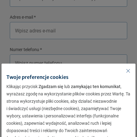
Adres e-mail
*
Numer telefonu
*
Twoje preferencje cookies
Klikając przycisk
Zgadzam się
lub
zamykając ten komunikat
,
2 | Dane o firmie
wyrażasz zgodę na wykorzystanie plików cookies przez Wartę. Ta
strona wykorzystuje pliki cookies, aby działać niezawodnie
Rodzaj usługi
*
i świadczyć usługi (niezbędne cookies), zapamiętywać Twoje
wybory, ustawienia i personalizować interfejs (funkcjonalne
Wybierz rodzaj usługi
cookies), zapewniać wydajność, analizować ruch i lepiej
dopasować treści i reklamy do Twoich zainteresowań