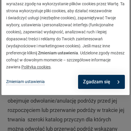
wyrażasz zgodę na wykorzystanie plików cookies przez Wartę. Ta
finansowymi skutkami wyrządzenia szkody
strona wykorzystuje pliki cookies, aby działać niezawodnie
osobom trzecim, ochrona obejmuje również
i świadczyć usługi (niezbędne cookies), zapamiętywać Twoje
wybory, ustawienia i personalizować interfejs (funkcjonalne
szkody polegające na przypadkowym
cookies), zapewniać wydajność, analizować ruch i lepiej
uszkodzeniu
mienia w hotelu czy pensjonacie
dopasować treści i reklamy do Twoich zainteresowań
(np. stłuczenie telewizora, lampy czy kabiny
(wydajnościowe i marketingowe cookies). Jeśli masz inne
preferencje kliknij
Zmieniam ustawienia
. Udzielone zgody możesz
prysznicowej);
cofnąć w dowolnym momencie – szczegółowe informacje
koszty leczenia pourazowego w Polsce – po
zawiera
Polityka cookies
.
wypadku za granicą.
Zgadzam się
Nie należy zapominać również o
ubezpieczeniu
Zmieniam ustawienia
kosztów odwołania podróży
, które w Warcie
obejmuje odwołanie/anulację podróży przed jej
rozpoczęciem lub przerwanie podróży w trakcie jej
trwania szeroki katalog przyczyn dla których
można odwołać lub przerwać podróż wskazany