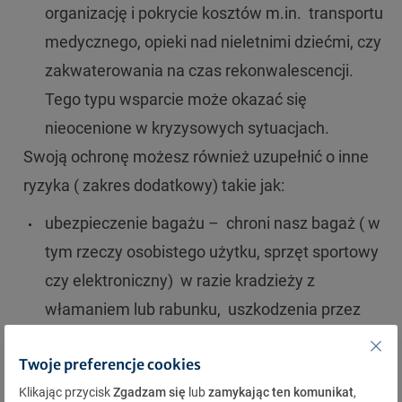
organizację i pokrycie kosztów m.in.
transportu
medycznego, opieki nad nieletnimi dziećmi, czy
zakwaterowania na czas rekonwalescencji.
Tego typu wsparcie może okazać się
nieocenione w kryzysowych sytuacjach.
Swoją ochronę możesz również uzupełnić o inne
ryzyka ( zakres dodatkowy) takie jak:
ubezpieczenie bagażu – chroni nasz bagaż ( w
tym rzeczy osobistego użytku, sprzęt sportowy
czy elektroniczny)
w razie kradzieży z
włamaniem lub rabunku,
uszkodzenia przez
zawodowego przewoźnika, opóźnienia
Twoje preferencje cookies
dostarczenia bagażu powyżej 5 godzin;
Klikając przycisk
Zgadzam się
lub
zamykając ten komunikat
,
OC w życiu prywatnym – to ochrona przed