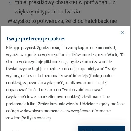
mniej prestiżowy charakter w porównaniu z
większymi typami nadwozia.
Wszystko to potwierdza, że choć
hatchback
nie
oferuje tak dużej przestrzeni jak większe
typy
Twoje preferencje cookies
nadwozia
, rekompensuje to wszechstronnością,
Klikając przycisk
Zgadzam się
lub
zamykając ten komunikat
,
łatwością prowadzenia i niższymi kosztami
wyrażasz zgodę na wykorzystanie plików cookies przez Wartę. Ta
eksploatacji.
strona wykorzystuje pliki cookies, aby działać niezawodnie
i świadczyć usługi (niezbędne cookies), zapamiętywać Twoje
Pamiętaj, że każdy zarejestrowany pojazd
wybory, ustawienia i personalizować interfejs (funkcjonalne
mechaniczny, bez względu na jego rodzaj
cookies), zapewniać wydajność, analizować ruch i lepiej
nadwozia, musi posiadać ważne
ubezpieczenie
dopasować treści i reklamy do Twoich zainteresowań
(wydajnościowe i marketingowe cookies). Jeśli masz inne
OC
. Chcesz wiedzieć, ile będzie kosztować Cię
preferencje kliknij
Zmieniam ustawienia
. Udzielone zgody możesz
składka? Włącz nasz
kalkulator OC
, uzupełnij
cofnąć w dowolnym momencie – szczegółowe informacje
niezbędne dane i oblicz koszt ubezpieczenia w
zawiera
Polityka cookies
.
mniej niż minutę!