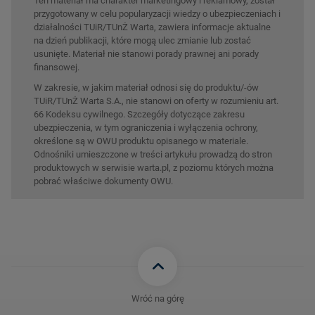
Ten materiał ma charakter marketingowy i reklamowy, został
przygotowany w celu popularyzacji wiedzy o ubezpieczeniach i
działalności TUiR/TUnŻ Warta, zawiera informacje aktualne
na dzień publikacji, które mogą ulec zmianie lub zostać
usunięte. Materiał nie stanowi porady prawnej ani porady
finansowej.
W zakresie, w jakim materiał odnosi się do produktu/-ów
TUiR/TUnŻ Warta S.A., nie stanowi on oferty w rozumieniu art.
66 Kodeksu cywilnego. Szczegóły dotyczące zakresu
ubezpieczenia, w tym ograniczenia i wyłączenia ochrony,
określone są w OWU produktu opisanego w materiale.
Odnośniki umieszczone w treści artykułu prowadzą do stron
produktowych w serwisie warta.pl, z poziomu których można
pobrać właściwe dokumenty OWU.
Wróć na górę