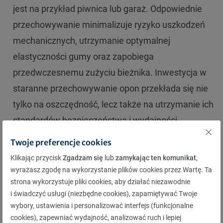
jest na przykład piwnica lub garaż. Odpowiednie
przechowywanie minimalizuje ryzyko uszkodzeń
mechanicznych, utrzymanie optymalnej
elastyczności gumy oraz zapobiega
przedwczesnemu zużyciu bieżnika. Inwestycja w
staranne przechowywanie opon przekłada się nie
tylko na oszczędność, lecz także na utrzymanie ich
standardów bezpieczeństwa i wydajności.
Twoje preferencje cookies
Klikając przycisk
Zgadzam się
lub
zamykając ten komunikat
,
Opony uniwersalne – czy warto?
wyrażasz zgodę na wykorzystanie plików cookies przez Wartę. Ta
strona wykorzystuje pliki cookies, aby działać niezawodnie
Poza oponami zimowymi i letnimi na rynku można
i świadczyć usługi (niezbędne cookies), zapamiętywać Twoje
wybory, ustawienia i personalizować interfejs (funkcjonalne
spotkać też tzw. opony uniwersalne, zwane inaczej
cookies), zapewniać wydajność, analizować ruch i lepiej