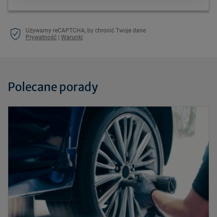
Używamy reCAPTCHA, by chronić Twoje dane
Prywatność
|
Warunki
Polecane porady