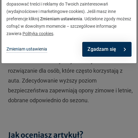
wielosezonowymi. Można na nich jeździć przez
dopasować treści i reklamy do Twoich zainteresowań
cały rok. Opony uniwersalne nie twardnieją zimą
(wydajnościowe i marketingowe cookies). Jeśli masz inne
preferencje kliknij
Zmieniam ustawienia
. Udzielone zgody możesz
tak bardzo jak letnie. Z kolei latem szybciej się
cofnąć w dowolnym momencie – szczegółowe informacje
zużywają. Nad oponami uniwersalnymi mogą
zawiera
Polityka cookies
.
zastanowić się osoby, które jeżdżą bardzo mało, w
Zgadzam się
Zmieniam ustawienia
warunkach miejskich, unikając jazdy w trudnych
warunkach atmosferycznych. Nie jest to
rozwiązanie dla osób, które często korzystają z
auta. Zdecydowanie wyższy poziom
bezpieczeństwa zapewniają opony zimowe i letnie,
dobrane odpowiednio do sezonu.
Jak oceniasz artykuł?