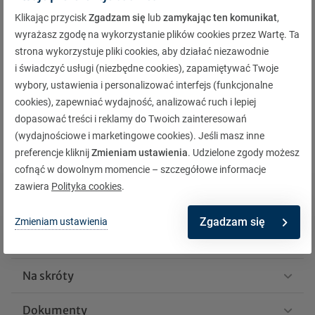
osobę upoważnioną do Karty.
Klikając przycisk
Zgadzam się
lub
zamykając ten komunikat
,
wyrażasz zgodę na wykorzystanie plików cookies przez Wartę. Ta
strona wykorzystuje pliki cookies, aby działać niezawodnie
Regulamin Klubu VIP
185 KB
i świadczyć usługi (niezbędne cookies), zapamiętywać Twoje
wybory, ustawienia i personalizować interfejs (funkcjonalne
Wniosek o wydanie karty
110 KB
cookies), zapewniać wydajność, analizować ruch i lepiej
Klubu VIP
dopasować treści i reklamy do Twoich zainteresowań
(wydajnościowe i marketingowe cookies). Jeśli masz inne
preferencje kliknij
Zmieniam ustawienia
. Udzielone zgody możesz
cofnąć w dowolnym momencie – szczegółowe informacje
zawiera
Polityka cookies
.
Wróć na górę
Zgadzam się
Zmieniam ustawienia
O Warcie
Na skróty
Dokumenty