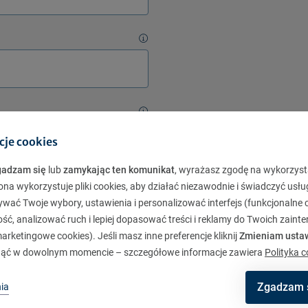
cje cookies
gadzam się
lub
zamykając ten komunikat
, wyrażasz zgodę na wykorzyst
. oraz TUnŻ „Warta” S.A. i będą
ona wykorzystuje pliki cookies, aby działać niezawodnie i świadczyć usłu
sadach przetwarzania
kliknij tutaj
ywać Twoje wybory, ustawienia i personalizować interfejs (funkcjonalne c
ć, analizować ruch i lepiej dopasować treści i reklamy do Twoich zaint
rketingowe cookies). Jeśli masz inne preferencje kliknij
Zmieniam usta
w rozmowę
ąć w dowolnym momencie – szczegółowe informacje zawiera
Polityka c
Zgadzam 
ia