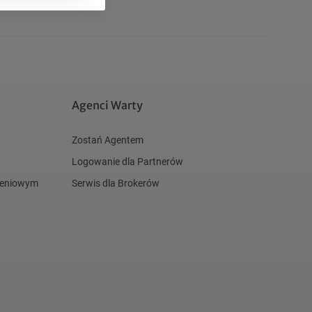
Agenci Warty
Zostań Agentem
Logowanie dla Partnerów
czeniowym
Serwis dla Brokerów