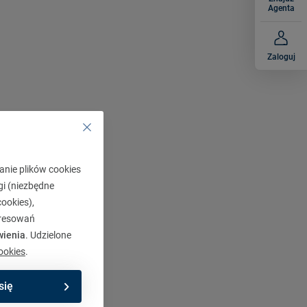
Agenta
Zaloguj
anie plików cookies
gi (niezbędne
ookies),
eresowań
wienia
. Udzielone
ookies
.
się