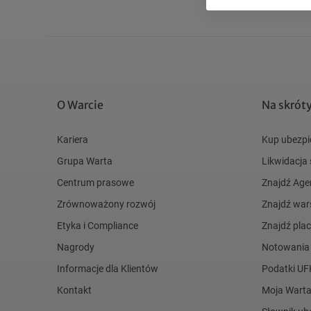
O Warcie
Na skrót
Kariera
Kup ubezpi
Grupa Warta
Likwidacja
Centrum prasowe
Znajdź Age
Zrównoważony rozwój
Znajdź war
Etyka i Compliance
Znajdź pl
Nagrody
Notowania
Informacje dla Klientów
Podatki UF
Kontakt
Moja Wart