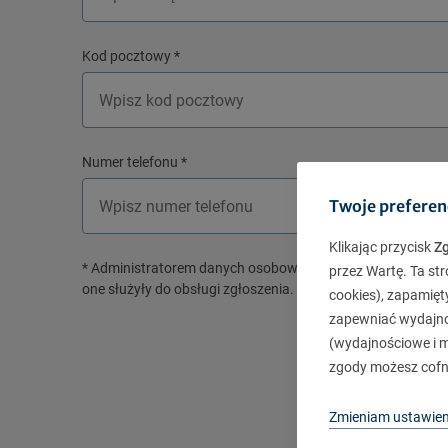
Kod pocztowy
*
Numer telefonu
*
Twoje preferen
Klikając przycisk
Z
* Administratorem danych osobowych jest TUiR „Warta” S.A
przez Wartę. Ta str
one służyły do obsługi zgłoszenia. Więcej informacji o za
cookies), zapamięt
zapewniać wydajnoś
(wydajnościowe i ma
Zamó
zgody możesz cofn
Zmieniam ustawien