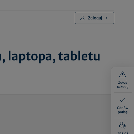
Zaloguj
 laptopa, tabletu
Zgłoś
szkodę
Odnów
polisę
Znajdź