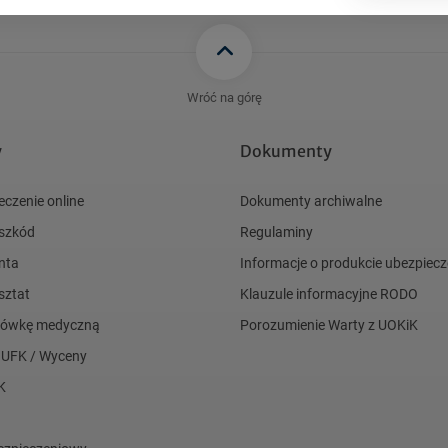
Wróć na górę
y
Dokumenty
eczenie online
Dokumenty archiwalne
 szkód
Regulaminy
nta
Informacje o produkcie ubezpie
sztat
Klauzule informacyjne RODO
acówkę medyczną
Porozumienie Warty z UOKiK
 UFK / Wyceny
K
a