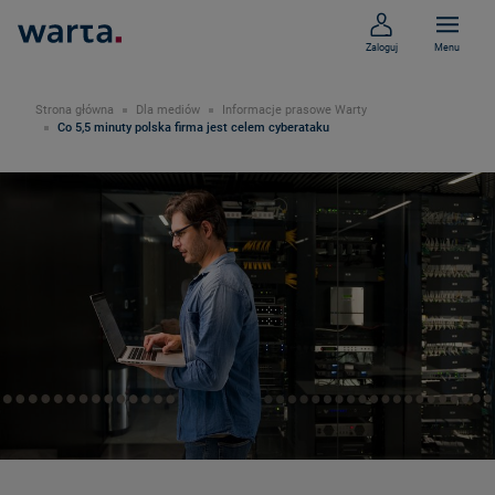
Zaloguj
Menu
Strona główna
Dla mediów
Informacje prasowe Warty
Co 5,5 minuty polska firma jest celem cyberataku