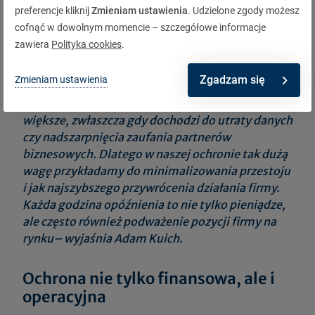
preferencje kliknij
Zmieniam ustawienia
. Udzielone zgody możesz
cofnąć w dowolnym momencie – szczegółowe informacje
zawiera
Polityka cookies
.
–
Przestój po cyberataku to dla wielu firm
najboleśniejszy skutek incydentu. Średni koszt
Zgadzam się
Zmieniam ustawienia
takiej przerwy może sięgać setek tysięcy, a nawet
milionów złotych, ale straty bywają znacznie
większe, zwłaszcza gdy dochodzi do utraty danych
czy nadszarpnięcia zaufania partnerów
biznesowych. Dlatego w naszej ochronie tak dużą
wagę przykładamy do minimalizowania przestoju
i jak najszybszego przywrócenia działania firmy.
Każda godzina opóźnienia to nie tylko pieniądze,
ale często również podważenie pozycji firmy na
rynku
– wyjaśnia Adam Kuich.
Ochrona nie tylko finansowa, ale i
operacyjna