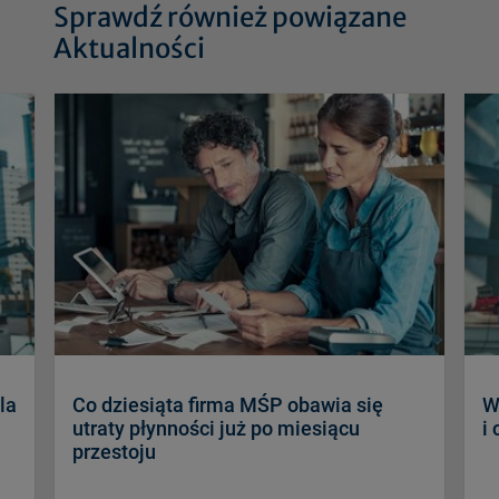
Sprawdź również powiązane
Aktualności
la
Co dziesiąta firma MŚP obawia się
W
utraty płynności już po miesiącu
i
przestoju