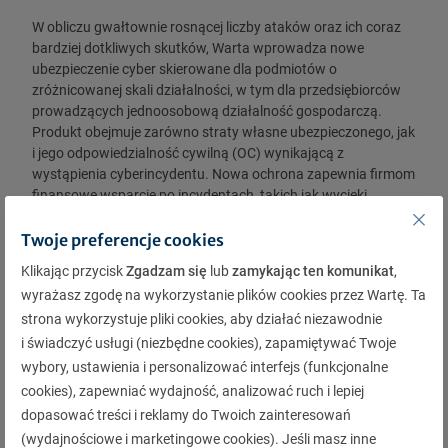
W obliczu gwałtownie rosnącej liczby ataków oraz ich coraz
bardziej dotkliwych skutków, Warta wprowadza nowe
ubezpieczenie cyber skierowane dla podmiotów o
zróżnicowanej skali działalności, w tym dla przedsiębiorców
prowadzących jednoosobową działalność gospodarczą.
Produkt obejmuje zarówno straty własne ubezpieczonego, jak
i jego odpowiedzialność cywilną (OC) wynikającą z
wystąpienia cyberincydentu. Nowa ochrona zapewnia firmom
finansowe wsparcie po incydentach, takich jak wycieki
danych, oszustwa internetowe, żądania okupu czy utrata
dostępu do kluczowych informacji biznesowych.
Twoje preferencje cookies
Produkt uwzględnia również odpowiedzialność medialną,
Klikając przycisk
Zgadzam się
lub
zamykając ten komunikat
,
istotną w przypadku nieautoryzowanego publikowania treści
wyrażasz zgodę na wykorzystanie plików cookies przez Wartę. Ta
czy naruszenia praw autorskich na stronach internetowych
strona wykorzystuje pliki cookies, aby działać niezawodnie
lub w mediach społecznościowych firmy. Ubezpieczenie
i świadczyć usługi (niezbędne cookies), zapamiętywać Twoje
obejmuje koszty postępowań regulacyjnych i stawiennictwa
wybory, ustawienia i personalizować interfejs (funkcjonalne
przy obronie przed roszczeniami, a także wydatki na
cookies), zapewniać wydajność, analizować ruch i lepiej
udokumentowanie szkody w przypadku zakresów ochrony:
dopasować treści i reklamy do Twoich zainteresowań
odzyskanie danych i straty wynikające z przerwy w
działalności.
(wydajnościowe i marketingowe cookies). Jeśli masz inne