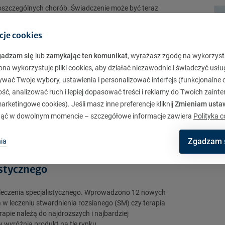
poszczególnych chorób. Świadczenie może być teraz
awansowanym stadium, co oznacza realne wsparcie już
cje cookies
 katalog
gadzam się
lub
zamykając ten komunikat
, wyrażasz zgodę na wykorzyst
ona wykorzystuje pliki cookies, aby działać niezawodnie i świadczyć usłu
owano również katalog operacji. Warta dodała ponad
ą praktyką medyczną. Łącznie obejmuje on teraz
ywać Twoje wybory, ustawienia i personalizować interfejs (funkcjonalne c
ć, analizować ruch i lepiej dopasować treści i reklamy do Twoich zaint
rketingowe cookies). Jeśli masz inne preferencje kliknij
Zmieniam usta
cje, które nie znalazły się w katalogu – to kolejne
y.
ąć w dowolnym momencie – szczegółowe informacje zawiera
Polityka c
 a wypłata świadczeń odbywa się bez ograniczeń, co do
Zgadzam 
ia
łatwienie dla klientów, którzy zyskują szybki dostęp
stycznego
 leczenia specjalistycznego. Wprowadzono 12 nowych
 w leczeniu stwardnienia rozsianego (SM) czy terapia
apie należą do najdroższych i najbardziej
 wyróżnia produkt na tle rynku.