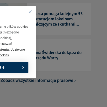
Warta pomaga kolejnym 53
instytucjom lokalnym
walczącym ze skutkami
anie plików cookies
epidemii
gi (niezbędne
ookies),
eresowań
wienia
. Udzielone
Anna Świderska dołącza do
ookies
.
zarządu Warty
się
Zobacz wszystkie informacje prasowe