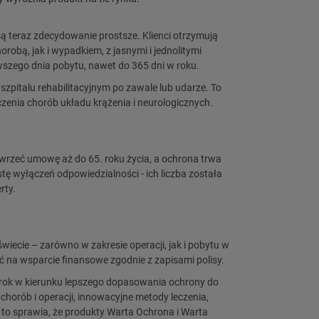
ą teraz zdecydowanie prostsze. Klienci otrzymują
ą, jak i wypadkiem, z jasnymi i jednolitymi
wszego dnia pobytu, nawet do 365 dni w roku.
zpitalu rehabilitacyjnym po zawale lub udarze. To
czenia chorób układu krążenia i neurologicznych.
awrzeć umowę aż do 65. roku życia, a ochrona trwa
ę wyłączeń odpowiedzialności - ich liczba została
rty.
ecie – zarówno w zakresie operacji, jak i pobytu w
zyć na wsparcie finansowe zgodnie z zapisami polisy.
rok w kierunku lepszego dopasowania ochrony do
chorób i operacji, innowacyjne metody leczenia,
 to sprawia, że produkty Warta Ochrona i Warta