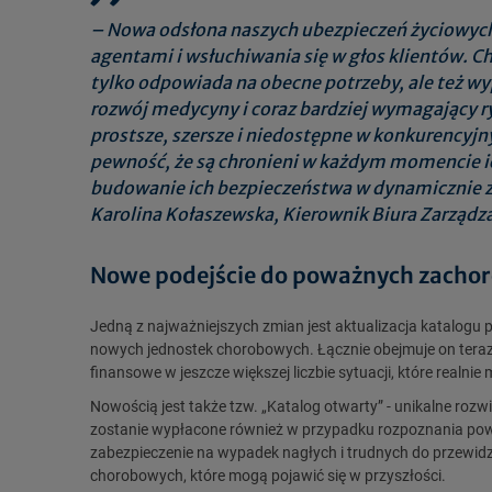
– Nowa odsłona naszych ubezpieczeń życiowych 
agentami i wsłuchiwania się w głos klientów. Ch
tylko odpowiada na obecne potrzeby, ale też wy
rozwój medycyny i coraz bardziej wymagający 
prostsze, szersze i niedostępne w konkurencyjnyc
pewność, że są chronieni w każdym momencie ic
budowanie ich bezpieczeństwa w dynamicznie zm
Karolina Kołaszewska, Kierownik Biura Zarządz
Nowe podejście do poważnych zacho
Jedną z najważniejszych zmian jest aktualizacja katalogu
nowych jednostek chorobowych. Łącznie obejmuje on teraz 7
finansowe w jeszcze większej liczbie sytuacji, które realnie 
Nowością jest także tzw. „Katalog otwarty” - unikalne rozw
zostanie wypłacone również w przypadku rozpoznania poważ
zabezpieczenie na wypadek nagłych i trudnych do przewidz
chorobowych, które mogą pojawić się w przyszłości.