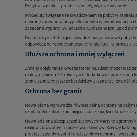
Pobyt w szpitalu – prostsze zasady, większe wsparcie
Procedury związane ze świadczeniem za pobyt w szpitalu s
ochronę zarówno w przypadku pobytu spowodowanego chorob
zasadami wypłaty. Świadczenie wypłacane jest już od pier
Dodatkowym atutem jest świadczenie za pierwszy pobyt w s
odpowiedź na rosnące znaczenie rehabilitacji w procesie le
Dłuższa ochrona i mniej wyłączeń
Zmiany objęły także kwestie formalne. Klient może teraz z
maksymalnie do 70. roku życia. Dodatkowo uproszczono list
zmniejszona, co jeszcze bardziej zwiększa przejrzystość ofe
Ochrona bez granic
Nowa oferta wprowadza również pełną ochronę na całym świ
szpitalu. Niezależnie od miejsca zdarzenia, klient może lic
Nowa odsłona ubezpieczeń życiowych Warty to ogromny k
realiów zdrowotnych i oczekiwań klientów. Szerszy katalog 
prostsze zasady wypłat i dłuższy okres ochrony - wszystko