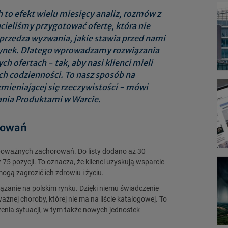
to efekt wielu miesięcy analiz, rozmów z
cieliśmy przygotować ofertę, która nie
przedza wyzwania, jakie stawia przed nami
rynek. Dlatego wprowadzamy rozwiązania
h ofertach - tak, aby nasi klienci mieli
h codzienności. To nasz sposób na
ieniającej się rzeczywistości - mówi
ania Produktami w Warcie.
rowań
 poważnych zachorowań. Do listy dodano aż 30
5 pozycji. To oznacza, że klienci uzyskują wsparcie
mogą zagrozić ich zdrowiu i życiu.
iązanie na polskim rynku. Dzięki niemu świadczenie
nej choroby, której nie ma na liście katalogowej. To
enia sytuacji, w tym także nowych jednostek