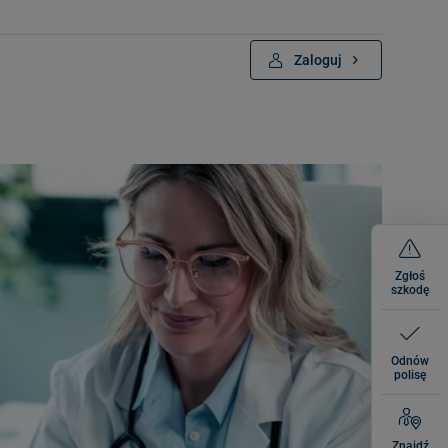
Zaloguj
Zgłoś
szkodę
Odnów
polisę
Znajdź