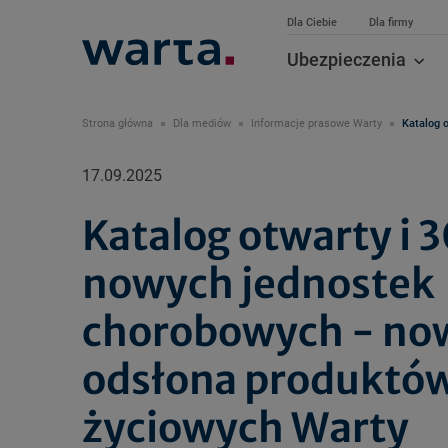
Dla Ciebie
Dla firmy
Ubezpieczenia
Strona główna
Dla mediów
Informacje prasowe Warty
Katalog 
17.09.2025
Katalog otwarty i 
nowych jednostek
chorobowych - no
odsłona produktó
życiowych Warty