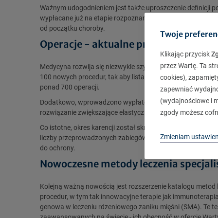
Ważnym udogodnieniem jest także uproszczenie definicji 
wypłacane już na etapie rozpoznania, a nie dopiero w za
od początku choroby.
Twoje preferen
Operacje - aktualne procedury i nowy
Klikając przycisk
Z
przez Wartę. Ta str
Medycyna rozwija się niezwykle szybko, dlatego zaktualiz
100 nowych procedur, tak aby lista była zgodna z aktualn
cookies), zapamięt
ponad 700 operacji.
zapewniać wydajnoś
(wydajnościowe i ma
Dodatkowo, wprowadzono wypłatę świadczenia także za opera
rozwiązanie zwiększające elastyczność i atrakcyjność ofert
zgody możesz cofn
Co istotne, okres karencji został skrócony z 90 do 30 dni,
Zmieniam ustawien
liczby przeprowadzonych zabiegów. To duże uproszczenie i u
do ochrony.
Nowoczesne metody leczenia specjali
Kolejną ważną nowością jest rozszerzenie katalogu metod
procedur, w tym tak innowacyjne terapie jak immunoterapia
genowa w leczeniu rdzeniowego zaniku mięśni (SMA). Te ter
zaawansowanych na świecie - ich obecność w ofercie Warty