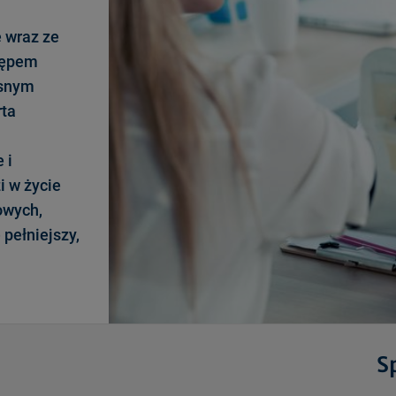
 wraz ze
stępem
esnym
rta
 i
i w życie
owych,
 pełniejszy,
S