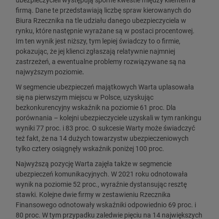
ubezpieczycieli występują sporne kwestie między klientem a
firmą. Dane te przedstawiają liczbę spraw kierowanych do
Biura Rzecznika na tle udziału danego ubezpieczyciela w
rynku, które następnie wyrażane są w postaci procentowej.
Im ten wynik jest niższy, tym lepiej świadczy to o firmie,
pokazując, że jej klienci zgłaszają relatywnie najmniej
zastrzeżeń, a ewentualne problemy rozwiązywane są na
najwyższym poziomie
.
W segmencie ubezpieczeń majątkowych Warta uplasowała
się na pierwszym miejscu w Polsce, uzyskując
bezkonkurencyjny wskaźnik na poziomie 61 proc. Dla
porównania – kolejni ubezpieczyciele uzyskali w tym rankingu
wyniki 77 proc. i 83 proc. O sukcesie Warty może świadczyć
też fakt, że na 14 dużych towarzystw ubezpieczeniowych
tylko cztery osiągnęły wskaźnik poniżej 100 proc.
Najwyższą pozycję Warta zajęła także w segmencie
ubezpieczeń komunikacyjnych. W 2021 roku odnotowała
wynik na poziomie 52 proc., wyraźnie dystansując resztę
stawki. Kolejne dwie firmy w zestawieniu Rzecznika
Finansowego odnotowały wskaźniki odpowiednio 69 proc. i
80 proc. W tym przypadku zaledwie pięciu na 14 największych