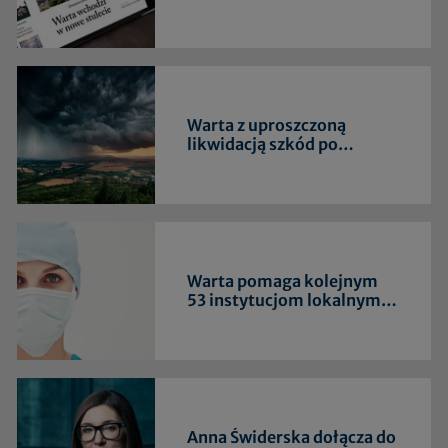
Warta z uproszczoną
likwidacją szkód po
intensywnych burzach
Warta pomaga kolejnym
53 instytucjom lokalnym
walczącym ze skutkami
epidemii
Anna Świderska dołącza do