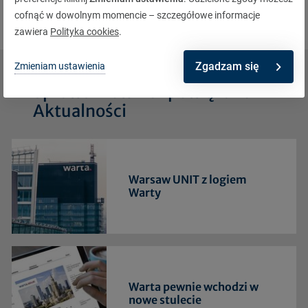
szkód i operacje
.
cofnąć w dowolnym momencie – szczegółowe informacje
zawiera
Polityka cookies
.
Zgadzam się
Zmieniam ustawienia
Sprawdź również powiązane
Aktualności
Warsaw UNIT z logiem
Warty
Warta pewnie wchodzi w
nowe stulecie