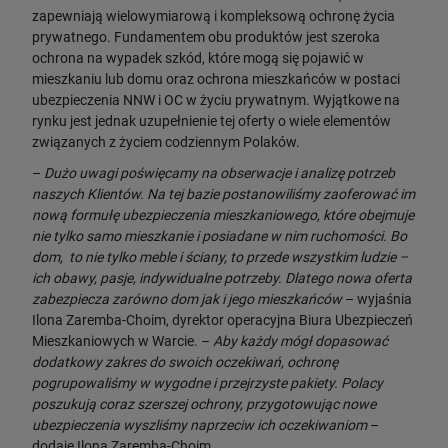
zapewniają wielowymiarową i kompleksową ochronę życia
prywatnego. Fundamentem obu produktów jest szeroka
ochrona na wypadek szkód, które mogą się pojawić w
mieszkaniu lub domu oraz ochrona mieszkańców w postaci
ubezpieczenia NNW i OC w życiu prywatnym. Wyjątkowe na
rynku jest jednak uzupełnienie tej oferty o wiele elementów
związanych z życiem codziennym Polaków.
–
Dużo uwagi poświęcamy na obserwacje i analizę potrzeb
naszych Klientów. Na tej bazie postanowiliśmy zaoferować im
nową formułę ubezpieczenia mieszkaniowego, które obejmuje
nie tylko samo mieszkanie i posiadane w nim ruchomości. Bo
dom, to nie tylko meble i ściany, to przede wszystkim ludzie –
ich obawy, pasje, indywidualne potrzeby. Dlatego nowa oferta
zabezpiecza zarówno dom jak i jego mieszkańców
– wyjaśnia
Ilona Zaremba-Choim, dyrektor operacyjna Biura Ubezpieczeń
Mieszkaniowych w Warcie. –
Aby każdy mógł dopasować
dodatkowy zakres do swoich oczekiwań, ochronę
pogrupowaliśmy w wygodne i przejrzyste pakiety. Polacy
poszukują coraz szerszej ochrony, przygotowując nowe
ubezpieczenia wyszliśmy naprzeciw ich oczekiwaniom
–
dodaje Ilona Zaremba-Choim.