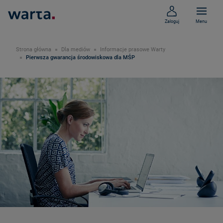
Zaloguj
Menu
Strona główna
Dla mediów
Informacje prasowe Warty
Pierwsza gwarancja środowiskowa dla MŚP