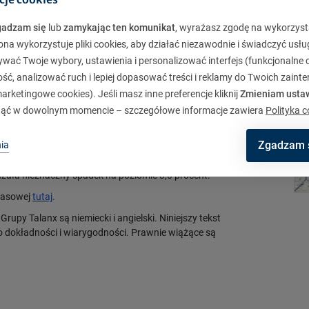
euro w tym samym okresie 2015 r.
96,5)
gadzam się
lub
zamykając ten komunikat
, wyrażasz zgodę na wykorzyst
 poziomie około 750 mln euro
ona wykorzystuje pliki cookies, aby działać niezawodnie i świadczyć usłu
 swoją prognozę na 2016 r. W okresie od stycznia do
ywać Twoje wybory, ustawienia i personalizować interfejs (funkcjonalne c
) mln euro w porównaniu z dobrymi wynikami w tym
ć, analizować ruch i lepiej dopasować treści i reklamy do Twoich zaint
ałalności reasekuracyjnej w analogicznym okresie
rketingowe cookies). Jeśli masz inne preferencje kliknij
Zmieniam usta
ajna w wysokości około 19 mln euro po podatkach i
ąć w dowolnym momencie – szczegółowe informacje zawiera
Polityka c
omnianego jednorazowego dochodu, zysk netto Grupy
omie niezmienionym w porównaniu z analogicznym
Zgadzam 
ia
 mld euro (9,4), o czym przesądziło zamierzone
na życie w Niemczech, a także różnice kursowe;
zała nieznaczny spadek na poziomie 3,0 procent.
prasowej
tutaj
.
rupy Talanx są niemiecki i angielski. Niniejszy tekst
go dokładności i wiarygodności. Prawnie wiążące są