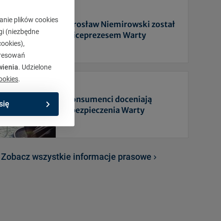
anie plików cookies
Jarosław Niemirowski został
gi (niezbędne
Wiceprezesem Warty
ookies),
eresowań
wienia
. Udzielone
ookies
.
Konsumenci doceniają
się
ubezpieczenia Warty
Zobacz wszystkie informacje prasowe