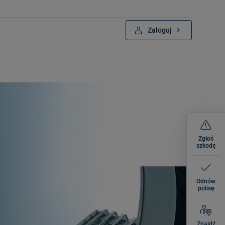
Zaloguj
Zgłoś
szkodę
Odnów
polisę
Znajdź