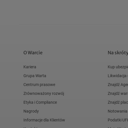
O Warcie
Na skrót
Kariera
Kup ubezpi
Grupa Warta
Likwidacja
Centrum prasowe
Znajdź Age
Zrównoważony rozwój
Znajdź war
Etyka i Compliance
Znajdź pl
Nagrody
Notowania
Informacje dla Klientów
Podatki UF