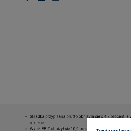
Składka przypisana brutto obniżyła się o 4,7 procent, a 
mld euro
Wynik EBIT obniżył się 10,9 procent do poziomu 573 (64
Twoje preferen