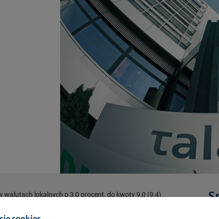
S
w walutach lokalnych o 3,0 procent, do kwoty 9,0 (9,4)
3) mln euro
cje cookies