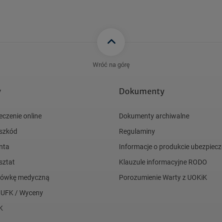
Wróć na górę
y
Dokumenty
eczenie online
Dokumenty archiwalne
 szkód
Regulaminy
nta
Informacje o produkcie ubezpie
sztat
Klauzule informacyjne RODO
acówkę medyczną
Porozumienie Warty z UOKiK
 UFK / Wyceny
K