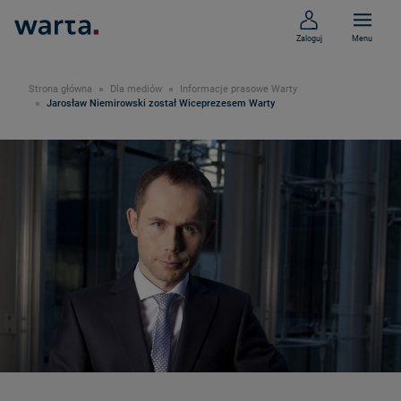
Zaloguj
Menu
Strona główna
Dla mediów
Informacje prasowe Warty
Jarosław Niemirowski został Wiceprezesem Warty