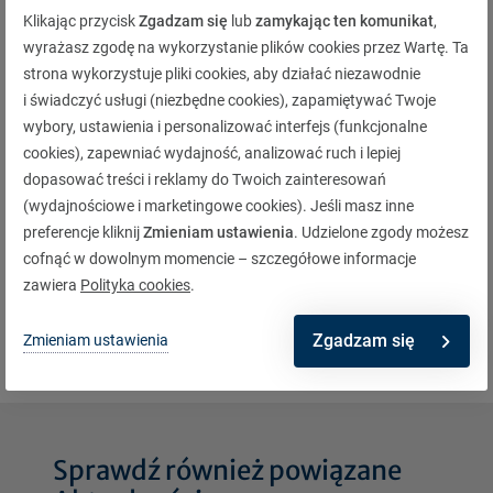
dołączeniem do zespołu Warty Jarosław Niemirowski
Klikając przycisk
Zgadzam się
lub
zamykając ten komunikat
,
pracował m.in. w Uniqa oraz Benefii. W 2001 r. został wpisany
wyrażasz zgodę na wykorzystanie plików cookies przez Wartę. Ta
do rejestru aktuariuszy.
strona wykorzystuje pliki cookies, aby działać niezawodnie
–
Jestem dumny z faktu, że nasza firma kształtuje liderów w
i świadczyć usługi (niezbędne cookies), zapamiętywać Twoje
swojej dziedzinie. Jarosław Niemirowski dołączył do nas
wybory, ustawienia i personalizować interfejs (funkcjonalne
ponad 5 lat temu. W tym czasie m.in. wzniósł taryfikację w
cookies), zapewniać wydajność, analizować ruch i lepiej
Warcie na całkiem nowy poziom, znacząco wyprzedzający
dopasować treści i reklamy do Twoich zainteresowań
osiągnięcia naszej konkurencji. Wszystko to miało miejsce
przy wsparciu Krzysztofa Kudelskiego, który nadzorował jego
(wydajnościowe i marketingowe cookies). Jeśli masz inne
pracę. Jestem pewien, że Jarosław Niemirowski wniesie do
preferencje kliknij
Zmieniam ustawienia
. Udzielone zgody możesz
Zarządu dużo entuzjazmu, wiedzy i kreatywności, wspartych
cofnąć w dowolnym momencie – szczegółowe informacje
doświadczeniem branżowym, zdobytym u boku
zawiera
Polityka cookies
.
dotychczasowego przełożonego
– dodaje Jarosław Parkot.
Zgadzam się
Zmieniam ustawienia
Sprawdź również powiązane