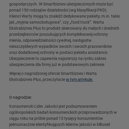
gospodarczych. W Smartbiznes ubezpieczonych może być
ponad 150 rodzajów działalności (wg klasyfikacji PKD).
Klienci Warty mogą tu znaleźć dedykowane pakiety, m.in. takie
jak „myjnia samoobsługowa”, czy „food truck”. Warta
Ekstrabiznes Plus to produkt skierowany do małych i średnich
przedsiębiorców poszukujących kompleksowej ochrony
mienia, odpowiedzialności cywilnej, następstw
nieszczęśliwych wypadków swoich i swoich pracowników
oraz dodatkowej ochrony w postaci pakietu assistance.
Ubezpieczenie to zapewnia najszerszy na rynku zakres
ubezpieczenia dla firmy już w podstawowym zakresie.
Więcej o nagrodzonej ofercie Smartbiznes i Warta
Ekstrabiznes Plus, przeczytacie
w tym artykule.
O nagrodzie:
Konsumencki Lider Jakości jest podsumowaniem
ogólnopolskich badań konsumenckich przeprowadzonych w
ciągu roku na próbie ponad 15 tysięcy konsumentów
jednoznacznie identyfikujących liderów jakości w kilkuset