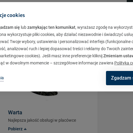
stępne
tutaj
.
cje cookies
gadzam się
lub
zamykając ten komunikat
, wyrażasz zgodę na wykorzyst
ona wykorzystuje pliki cookies, aby działać niezawodnie i świadczyć usłu
ywać Twoje wybory, ustawienia i personalizować interfejs (funkcjonalne c
ć, analizować ruch i lepiej dopasować treści i reklamy do Twoich zaint
rketingowe cookies). Jeśli masz inne preferencje kliknij
Zmieniam usta
ąć w dowolnym momencie – szczegółowe informacje zawiera
Polityka c
Zgadzam 
ia
Warta
Najlepsza jakość obsługi w placówce
Pobierz