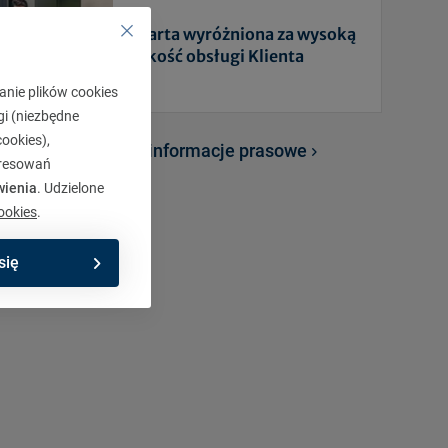
Warta wyróżniona za wysoką
jakość obsługi Klienta
anie plików cookies
gi (niezbędne
ookies),
Zobacz wszystkie informacje prasowe
eresowań
wienia
. Udzielone
ookies
.
się