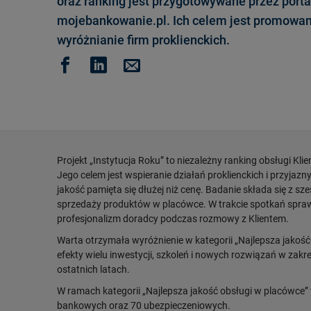
oraz ranking jest przygotowywane przez porta
mojebankowanie.pl. Ich celem jest promowan
wyróżnianie firm proklienckich.
Projekt „Instytucja Roku” to niezależny ranking obsługi Kli
Jego celem jest wspieranie działań proklienckich i przyjaz
jakość pamięta się dłużej niż cenę. Badanie składa się z s
sprzedaży produktów w placówce. W trakcie spotkań spraw
profesjonalizm doradcy podczas rozmowy z Klientem.
Warta otrzymała wyróżnienie w kategorii „Najlepsza jakoś
efekty wielu inwestycji, szkoleń i nowych rozwiązań w zakre
ostatnich latach.
W ramach kategorii „Najlepsza jakość obsługi w placówce” 
bankowych oraz 70 ubezpieczeniowych.