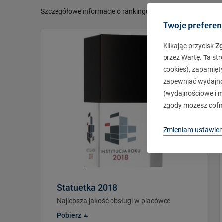
Szczegółowe informacje o rankingu oraz jego wyniki są do
Twoje preferen
Klikając przycisk
Z
przez Wartę. Ta str
cookies), zapamięt
zapewniać wydajnoś
(wydajnościowe i ma
zgody możesz cofn
Zmieniam ustawien
Statuetka 2018
Najlepsza jakość obsługi w placówce
Pobierz