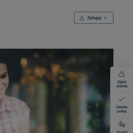
Zaloguj
Zgłoś
szkodę
Odnów
polisę
Znajdź